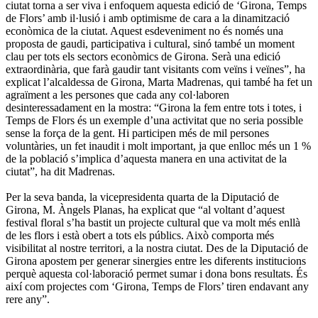
ciutat torna a ser viva i enfoquem aquesta edició de ‘Girona, Temps
de Flors’ amb il·lusió i amb optimisme de cara a la dinamització
econòmica de la ciutat. Aquest esdeveniment no és només una
proposta de gaudi, participativa i cultural, sinó també un moment
clau per tots els sectors econòmics de Girona. Serà una edició
extraordinària, que farà gaudir tant visitants com veïns i veïnes”, ha
explicat l’alcaldessa de Girona, Marta Madrenas, qui també ha fet un
agraïment a les persones que cada any col·laboren
desinteressadament en la mostra: “Girona la fem entre tots i totes, i
Temps de Flors és un exemple d’una activitat que no seria possible
sense la força de la gent. Hi participen més de mil persones
voluntàries, un fet inaudit i molt important, ja que enlloc més un 1 %
de la població s’implica d’aquesta manera en una activitat de la
ciutat”, ha dit Madrenas.
Per la seva banda, la vicepresidenta quarta de la Diputació de
Girona, M. Àngels Planas, ha explicat que “al voltant d’aquest
festival floral s’ha bastit un projecte cultural que va molt més enllà
de les flors i està obert a tots els públics. Això comporta més
visibilitat al nostre territori, a la nostra ciutat. Des de la Diputació de
Girona apostem per generar sinergies entre les diferents institucions
perquè aquesta col·laboració permet sumar i dona bons resultats. És
així com projectes com ‘Girona, Temps de Flors’ tiren endavant any
rere any”.