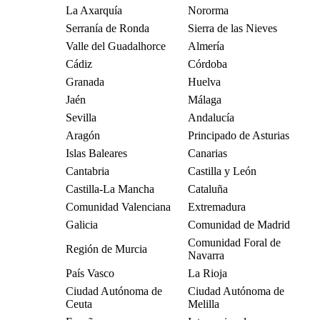
La Axarquía
Nororma
Serranía de Ronda
Sierra de las Nieves
Valle del Guadalhorce
Almería
Cádiz
Córdoba
Granada
Huelva
Jaén
Málaga
Sevilla
Andalucía
Aragón
Principado de Asturias
Islas Baleares
Canarias
Cantabria
Castilla y León
Castilla-La Mancha
Cataluña
Comunidad Valenciana
Extremadura
Galicia
Comunidad de Madrid
Comunidad Foral de
Región de Murcia
Navarra
País Vasco
La Rioja
Ciudad Autónoma de
Ciudad Autónoma de
Ceuta
Melilla