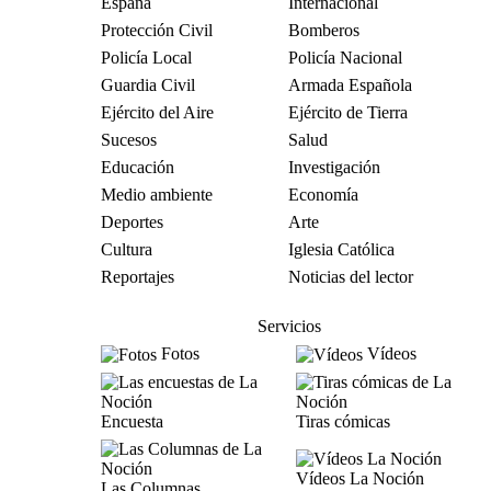
España
Internacional
Protección Civil
Bomberos
Policía Local
Policía Nacional
Guardia Civil
Armada Española
Ejército del Aire
Ejército de Tierra
Sucesos
Salud
Educación
Investigación
Medio ambiente
Economía
Deportes
Arte
Cultura
Iglesia Católica
Reportajes
Noticias del lector
Servicios
Fotos
Vídeos
Encuesta
Tiras cómicas
Vídeos La Noción
Las Columnas