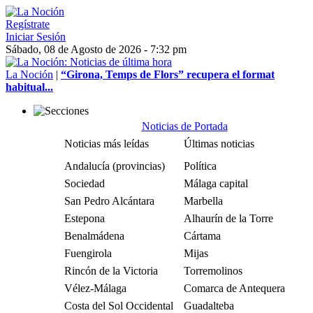
Regístrate
Iniciar Sesión
Sábado, 08 de Agosto de 2026 - 7:32 pm
La Noción
|
“Girona, Temps de Flors” recupera el format
habitual...
Noticias de Portada
Noticias más leídas
Últimas noticias
Andalucía (provincias)
Política
Sociedad
Málaga capital
San Pedro Alcántara
Marbella
Estepona
Alhaurín de la Torre
Benalmádena
Cártama
Fuengirola
Mijas
Rincón de la Victoria
Torremolinos
Vélez-Málaga
Comarca de Antequera
Costa del Sol Occidental
Guadalteba