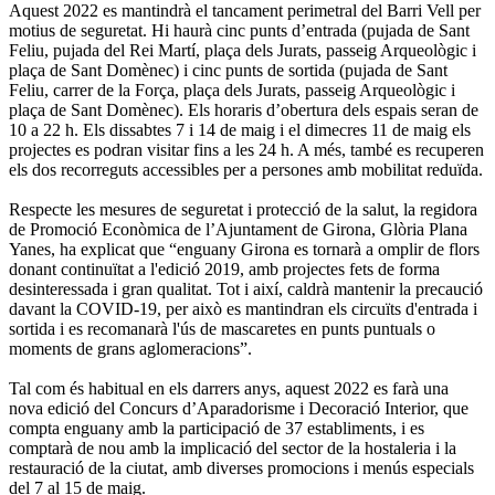
Aquest 2022 es mantindrà el tancament perimetral del Barri Vell per
motius de seguretat. Hi haurà cinc punts d’entrada (pujada de Sant
Feliu, pujada del Rei Martí, plaça dels Jurats, passeig Arqueològic i
plaça de Sant Domènec) i cinc punts de sortida (pujada de Sant
Feliu, carrer de la Força, plaça dels Jurats, passeig Arqueològic i
plaça de Sant Domènec). Els horaris d’obertura dels espais seran de
10 a 22 h. Els dissabtes 7 i 14 de maig i el dimecres 11 de maig els
projectes es podran visitar fins a les 24 h. A més, també es recuperen
els dos recorreguts accessibles per a persones amb mobilitat reduïda.
Respecte les mesures de seguretat i protecció de la salut, la regidora
de Promoció Econòmica de l’Ajuntament de Girona, Glòria Plana
Yanes, ha explicat que “enguany Girona es tornarà a omplir de flors
donant continuïtat a l'edició 2019, amb projectes fets de forma
desinteressada i gran qualitat. Tot i així, caldrà mantenir la precaució
davant la COVID-19, per això es mantindran els circuïts d'entrada i
sortida i es recomanarà l'ús de mascaretes en punts puntuals o
moments de grans aglomeracions”.
Tal com és habitual en els darrers anys, aquest 2022 es farà una
nova edició del Concurs d’Aparadorisme i Decoració Interior, que
compta enguany amb la participació de 37 establiments, i es
comptarà de nou amb la implicació del sector de la hostaleria i la
restauració de la ciutat, amb diverses promocions i menús especials
del 7 al 15 de maig.