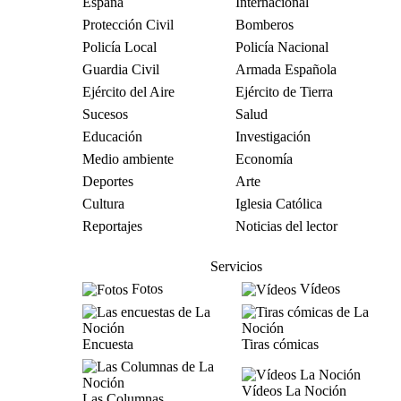
España
Internacional
Protección Civil
Bomberos
Policía Local
Policía Nacional
Guardia Civil
Armada Española
Ejército del Aire
Ejército de Tierra
Sucesos
Salud
Educación
Investigación
Medio ambiente
Economía
Deportes
Arte
Cultura
Iglesia Católica
Reportajes
Noticias del lector
Servicios
Fotos
Vídeos
Encuesta
Tiras cómicas
Vídeos La Noción
Las Columnas