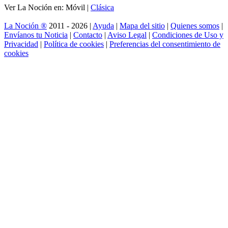
Ver La Noción en: Móvil |
Clásica
La Noción ®
2011 - 2026 |
Ayuda
|
Mapa del sitio
|
Quienes somos
|
Envíanos tu Noticia
|
Contacto
|
Aviso Legal
|
Condiciones de Uso y
Privacidad
|
Política de cookies
|
Preferencias del consentimiento de
cookies