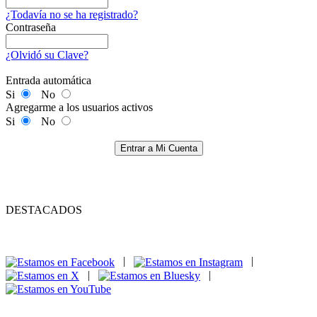
¿Todavía no se ha registrado?
Contraseña
¿Olvidó su Clave?
Entrada automática
Si
No
Agregarme a los usuarios activos
Si
No
Entrar a Mi Cuenta
DESTACADOS
|
|
|
|