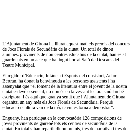
L’Ajuntament de Girona ha lliurat aquest matí els premis del concurs
de Jocs Florals de Secundària de la ciutat. Un total de dinou
alumnes, provinents de nou centres educatius de la ciutat, han estat
guardonats en un acte que ha tingut lloc al Saló de Descans del
Teatre Municipal.
El regidor d’Educació, Infància i Esports del consistori, Adam
Bertran, ha donat la benvinguda a les persones assistents i ha
assenyalat que “el foment de la literatura entre el jovent de la nostra
ciutat esdevé essencial, no només en la vessant lectora sinó també
escriptora. I és aquí que guanya sentit que l’Ajuntament de Girona
organitzi un any més els Jocs Florals de Secundària. Perquè
educació i cultura van de la mà, i avui es torna a demostrar”.
Enguany, han participat en la convocatòria 128 composicions de
joves provinents de gairebé tots els centres de secundària de la
ciutat. En total s’han repartit dinou premis, tres de narrativa i tres de