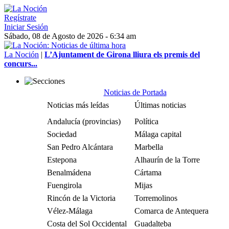
Regístrate
Iniciar Sesión
Sábado, 08 de Agosto de 2026 - 6:34 am
La Noción
|
L’Ajuntament de Girona lliura els premis del
concurs...
Noticias de Portada
Noticias más leídas
Últimas noticias
Andalucía (provincias)
Política
Sociedad
Málaga capital
San Pedro Alcántara
Marbella
Estepona
Alhaurín de la Torre
Benalmádena
Cártama
Fuengirola
Mijas
Rincón de la Victoria
Torremolinos
Vélez-Málaga
Comarca de Antequera
Costa del Sol Occidental
Guadalteba