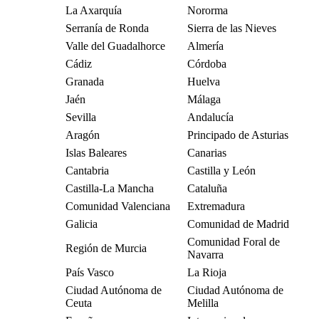
La Axarquía
Nororma
Serranía de Ronda
Sierra de las Nieves
Valle del Guadalhorce
Almería
Cádiz
Córdoba
Granada
Huelva
Jaén
Málaga
Sevilla
Andalucía
Aragón
Principado de Asturias
Islas Baleares
Canarias
Cantabria
Castilla y León
Castilla-La Mancha
Cataluña
Comunidad Valenciana
Extremadura
Galicia
Comunidad de Madrid
Comunidad Foral de
Región de Murcia
Navarra
País Vasco
La Rioja
Ciudad Autónoma de
Ciudad Autónoma de
Ceuta
Melilla