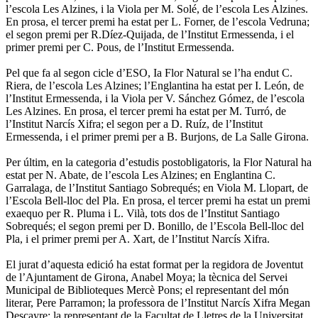
l’escola Les Alzines, i la Viola per M. Solé, de l’escola Les Alzines.
En prosa, el tercer premi ha estat per L. Forner, de l’escola Vedruna;
el segon premi per R.Díez-Quijada, de l’Institut Ermessenda, i el
primer premi per C. Pous, de l’Institut Ermessenda.
Pel que fa al segon cicle d’ESO, Ia Flor Natural se l’ha endut C.
Riera, de l’escola Les Alzines; l’Englantina ha estat per I. León, de
l’Institut Ermessenda, i la Viola per V. Sánchez Gómez, de l’escola
Les Alzines. En prosa, el tercer premi ha estat per M. Turró, de
l’Institut Narcís Xifra; el segon per a D. Ruíz, de l’Institut
Ermessenda, i el primer premi per a B. Burjons, de La Salle Girona.
Per últim, en la categoria d’estudis postobligatoris, la Flor Natural ha
estat per N. Abate, de l’escola Les Alzines; en Englantina C.
Garralaga, de l’Institut Santiago Sobrequés; en Viola M. Llopart, de
l’Escola Bell-lloc del Pla. En prosa, el tercer premi ha estat un premi
exaequo per R. Pluma i L. Vilà, tots dos de l’Institut Santiago
Sobrequés; el segon premi per D. Bonillo, de l’Escola Bell-lloc del
Pla, i el primer premi per A. Xart, de l’Institut Narcís Xifra.
El jurat d’aquesta edició ha estat format per la regidora de Joventut
de l’Ajuntament de Girona, Anabel Moya; la tècnica del Servei
Municipal de Biblioteques Mercè Pons; el representant del món
literar, Pere Parramon; la professora de l’Institut Narcís Xifra Megan
Descayre; la representant de la Facultat de Lletres de la Universitat