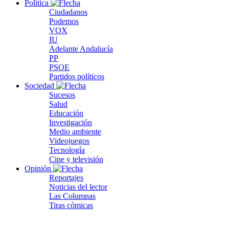
Política
Ciudadanos
Podemos
VOX
IU
Adelante Andalucía
PP
PSOE
Partidos políticos
Sociedad
Sucesos
Salud
Educación
Investigación
Medio ambiente
Videojuegos
Tecnología
Cine y televisión
Opinión
Reportajes
Noticias del lector
Las Columnas
Tiras cómicas