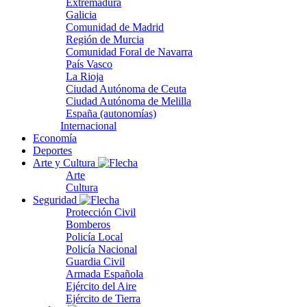
Extremadura
Galicia
Comunidad de Madrid
Región de Murcia
Comunidad Foral de Navarra
País Vasco
La Rioja
Ciudad Autónoma de Ceuta
Ciudad Autónoma de Melilla
España (autonomías)
Internacional
Economía
Deportes
Arte y Cultura
Arte
Cultura
Seguridad
Protección Civil
Bomberos
Policía Local
Policía Nacional
Guardia Civil
Armada Española
Ejército del Aire
Ejército de Tierra