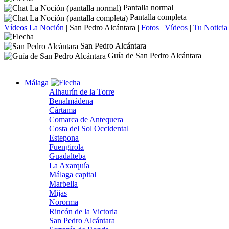
Pantalla normal
Pantalla completa
Vídeos La Noción
|
San Pedro Alcántara
|
Fotos
|
Vídeos
|
Tu Noticia
San Pedro Alcántara
Guía de San Pedro Alcántara
Málaga
Alhaurín de la Torre
Benalmádena
Cártama
Comarca de Antequera
Costa del Sol Occidental
Estepona
Fuengirola
Guadalteba
La Axarquía
Málaga capital
Marbella
Mijas
Nororma
Rincón de la Victoria
San Pedro Alcántara