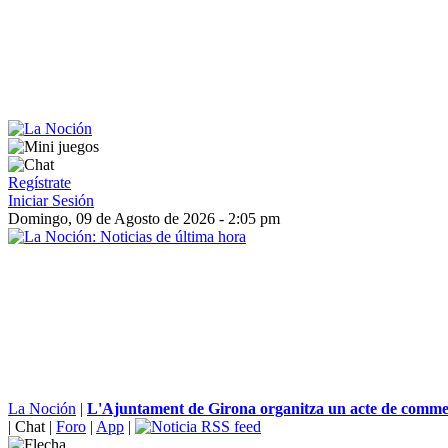
Regístrate
Iniciar Sesión
Domingo, 09 de Agosto de 2026 - 2:05 pm
La Noción
|
L'Ajuntament de Girona organitza un acte de comme
|
Chat
|
Foro
|
App
|