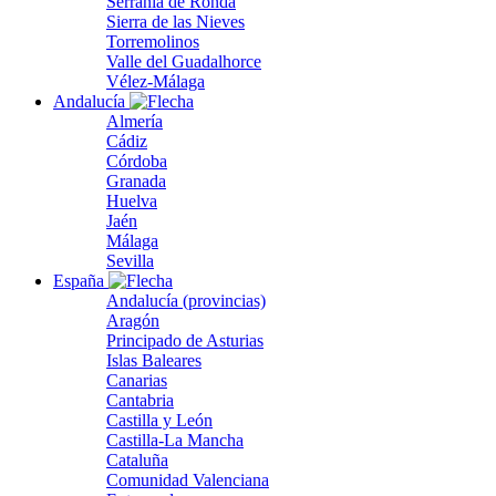
Serranía de Ronda
Sierra de las Nieves
Torremolinos
Valle del Guadalhorce
Vélez-Málaga
Andalucía
Almería
Cádiz
Córdoba
Granada
Huelva
Jaén
Málaga
Sevilla
España
Andalucía (provincias)
Aragón
Principado de Asturias
Islas Baleares
Canarias
Cantabria
Castilla y León
Castilla-La Mancha
Cataluña
Comunidad Valenciana