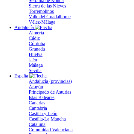
Serranía de Ronda
Sierra de las Nieves
Torremolinos
Valle del Guadalhorce
Vélez-Málaga
Andalucía
Almería
Cádiz
Córdoba
Granada
Huelva
Jaén
Málaga
Sevilla
España
Andalucía (provincias)
Aragón
Principado de Asturias
Islas Baleares
Canarias
Cantabria
Castilla y León
Castilla-La Mancha
Cataluña
Comunidad Valenciana