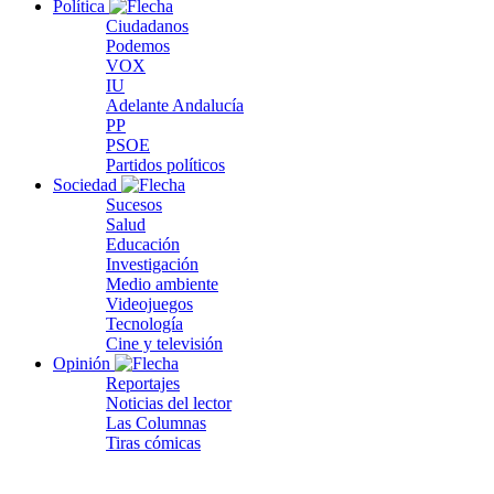
Política
Ciudadanos
Podemos
VOX
IU
Adelante Andalucía
PP
PSOE
Partidos políticos
Sociedad
Sucesos
Salud
Educación
Investigación
Medio ambiente
Videojuegos
Tecnología
Cine y televisión
Opinión
Reportajes
Noticias del lector
Las Columnas
Tiras cómicas