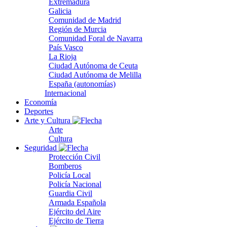
Extremadura
Galicia
Comunidad de Madrid
Región de Murcia
Comunidad Foral de Navarra
País Vasco
La Rioja
Ciudad Autónoma de Ceuta
Ciudad Autónoma de Melilla
España (autonomías)
Internacional
Economía
Deportes
Arte y Cultura
Arte
Cultura
Seguridad
Protección Civil
Bomberos
Policía Local
Policía Nacional
Guardia Civil
Armada Española
Ejército del Aire
Ejército de Tierra