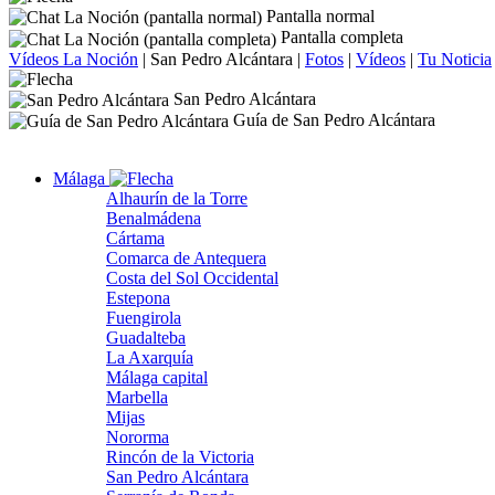
Pantalla normal
Pantalla completa
Vídeos La Noción
|
San Pedro Alcántara
|
Fotos
|
Vídeos
|
Tu Noticia
San Pedro Alcántara
Guía de San Pedro Alcántara
Málaga
Alhaurín de la Torre
Benalmádena
Cártama
Comarca de Antequera
Costa del Sol Occidental
Estepona
Fuengirola
Guadalteba
La Axarquía
Málaga capital
Marbella
Mijas
Nororma
Rincón de la Victoria
San Pedro Alcántara