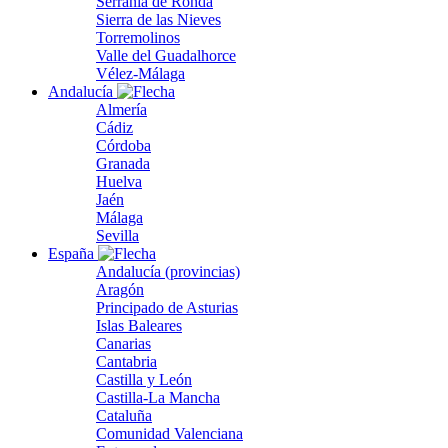
Serranía de Ronda
Sierra de las Nieves
Torremolinos
Valle del Guadalhorce
Vélez-Málaga
Andalucía
Almería
Cádiz
Córdoba
Granada
Huelva
Jaén
Málaga
Sevilla
España
Andalucía (provincias)
Aragón
Principado de Asturias
Islas Baleares
Canarias
Cantabria
Castilla y León
Castilla-La Mancha
Cataluña
Comunidad Valenciana