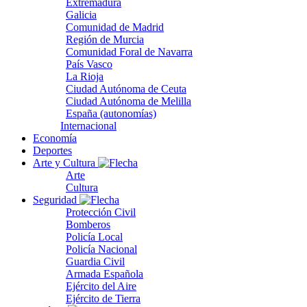
Extremadura
Galicia
Comunidad de Madrid
Región de Murcia
Comunidad Foral de Navarra
País Vasco
La Rioja
Ciudad Autónoma de Ceuta
Ciudad Autónoma de Melilla
España (autonomías)
Internacional
Economía
Deportes
Arte y Cultura
Arte
Cultura
Seguridad
Protección Civil
Bomberos
Policía Local
Policía Nacional
Guardia Civil
Armada Española
Ejército del Aire
Ejército de Tierra