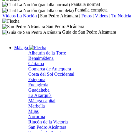
Pantalla normal
Pantalla completa
Vídeos La Noción
|
San Pedro Alcántara
|
Fotos
|
Vídeos
|
Tu Noticia
San Pedro Alcántara
Guía de San Pedro Alcántara
Málaga
Alhaurín de la Torre
Benalmádena
Cártama
Comarca de Antequera
Costa del Sol Occidental
Estepona
Fuengirola
Guadalteba
La Axarquía
Málaga capital
Marbella
Mijas
Nororma
Rincón de la Victoria
San Pedro Alcántara