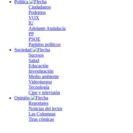
Política
Ciudadanos
Podemos
VOX
IU
Adelante Andalucía
PP
PSOE
Partidos políticos
Sociedad
Sucesos
Salud
Educación
Investigación
Medio ambiente
Videojuegos
Tecnología
Cine y televisión
Opinión
Reportajes
Noticias del lector
Las Columnas
Tiras cómicas