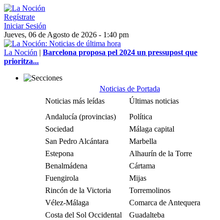
Regístrate
Iniciar Sesión
Jueves, 06 de Agosto de 2026 - 1:40 pm
La Noción
|
Barcelona proposa pel 2024 un pressupost que
prioritza...
Noticias de Portada
Noticias más leídas
Últimas noticias
Andalucía (provincias)
Política
Sociedad
Málaga capital
San Pedro Alcántara
Marbella
Estepona
Alhaurín de la Torre
Benalmádena
Cártama
Fuengirola
Mijas
Rincón de la Victoria
Torremolinos
Vélez-Málaga
Comarca de Antequera
Costa del Sol Occidental
Guadalteba