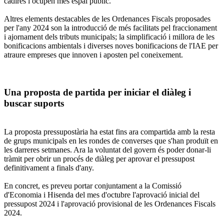
cadires i ocupen més espai públic.
Altres elements destacables de les Ordenances Fiscals proposades
per l'any 2024 son la introducció de més facilitats pel fraccionament
i ajornament dels tributs municipals; la simplificació i millora de les
bonificacions ambientals i diverses noves bonificacions de l'IAE per
atraure empreses que innoven i aposten pel coneixement.
Una proposta de partida per iniciar el diàleg i
buscar suports
La proposta pressupostària ha estat fins ara compartida amb la resta
de grups municipals en les rondes de converses que s'han produït en
les darreres setmanes. Ara la voluntat del govern és poder donar-li
tràmit per obrir un procés de diàleg per aprovar el pressupost
definitivament a finals d'any.
En concret, es preveu portar conjuntament a la Comissió
d'Economia i Hisenda del mes d'octubre l'aprovació inicial del
pressupost 2024 i l'aprovació provisional de les Ordenances Fiscals
2024.