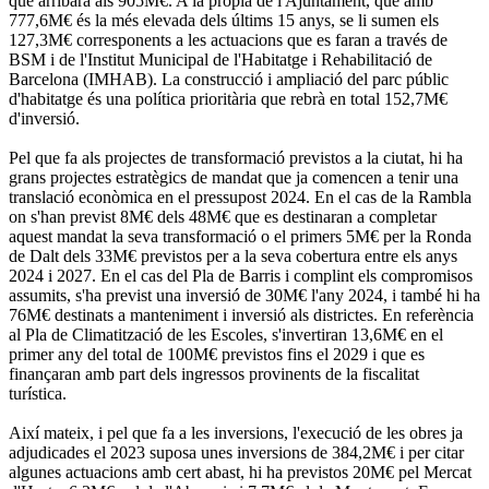
que arribarà als 905M€. A la pròpia de l'Ajuntament, que amb
777,6M€ és la més elevada dels últims 15 anys, se li sumen els
127,3M€ corresponents a les actuacions que es faran a través de
BSM i de l'Institut Municipal de l'Habitatge i Rehabilitació de
Barcelona (IMHAB). La construcció i ampliació del parc públic
d'habitatge és una política prioritària que rebrà en total 152,7M€
d'inversió.
Pel que fa als projectes de transformació previstos a la ciutat, hi ha
grans projectes estratègics de mandat que ja comencen a tenir una
translació econòmica en el pressupost 2024. En el cas de la Rambla
on s'han previst 8M€ dels 48M€ que es destinaran a completar
aquest mandat la seva transformació o el primers 5M€ per la Ronda
de Dalt dels 33M€ previstos per a la seva cobertura entre els anys
2024 i 2027. En el cas del Pla de Barris i complint els compromisos
assumits, s'ha previst una inversió de 30M€ l'any 2024, i també hi ha
76M€ destinats a manteniment i inversió als districtes. En referència
al Pla de Climatització de les Escoles, s'invertiran 13,6M€ en el
primer any del total de 100M€ previstos fins el 2029 i que es
finançaran amb part dels ingressos provinents de la fiscalitat
turística.
Així mateix, i pel que fa a les inversions, l'execució de les obres ja
adjudicades el 2023 suposa unes inversions de 384,2M€ i per citar
algunes actuacions amb cert abast, hi ha previstos 20M€ pel Mercat