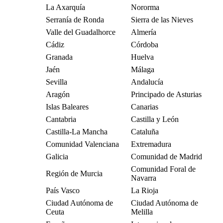
La Axarquía
Nororma
Serranía de Ronda
Sierra de las Nieves
Valle del Guadalhorce
Almería
Cádiz
Córdoba
Granada
Huelva
Jaén
Málaga
Sevilla
Andalucía
Aragón
Principado de Asturias
Islas Baleares
Canarias
Cantabria
Castilla y León
Castilla-La Mancha
Cataluña
Comunidad Valenciana
Extremadura
Galicia
Comunidad de Madrid
Comunidad Foral de
Región de Murcia
Navarra
País Vasco
La Rioja
Ciudad Autónoma de
Ciudad Autónoma de
Ceuta
Melilla