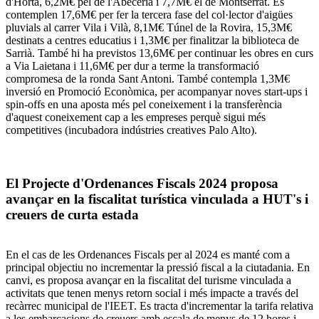
d'Horta, 6,2M€ pel de l'Abeceria i 7,7M€ el de Montserrat. Es
contemplen 17,6M€ per fer la tercera fase del col·lector d'aigües
pluvials al carrer Vila i Vilà, 8,1M€ Túnel de la Rovira, 15,3M€
destinats a centres educatius i 1,3M€ per finalitzar la biblioteca de
Sarrià. També hi ha previstos 13,6M€ per continuar les obres en curs
a Via Laietana i 11,6M€ per dur a terme la transformació
compromesa de la ronda Sant Antoni. També contempla 1,3M€
inversió en Promoció Econòmica, per acompanyar noves start-ups i
spin-offs en una aposta més pel coneixement i la transferència
d'aquest coneixement cap a les empreses perquè sigui més
competitives (incubadora indústries creatives Palo Alto).
El Projecte d'Ordenances Fiscals 2024 proposa
avançar en la fiscalitat turística vinculada a HUT's i
creuers de curta estada
En el cas de les Ordenances Fiscals per al 2024 es manté com a
principal objectiu no incrementar la pressió fiscal a la ciutadania. En
canvi, es proposa avançar en la fiscalitat del turisme vinculada a
activitats que tenen menys retorn social i més impacte a través del
recàrrec municipal de l'IEET. Es tracta d'incrementar la tarifa relativa
a les embarcacions de creuers amb escala de menys de 12 hores i