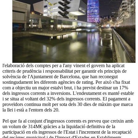
l'elaboració dels comptes per a l'any vinent el govern ha aplicat
criteris de prudència i responsabilitat per garantir els principis de
solvència de l'Ajuntament de Barcelona, que han reconegut
sostingudament les diferents agències de rating. Per això s'ha fixat
com a objectiu un major estalvi brut, i ha previst destinar un 17%
dels ingressos corrents a inversions. L'endeutament es manté estable
i se situa al voltant del 32% dels ingressos corrents. El pagament a
proveïdors continua molt per sota dels 30 dies de màxim que marca
la llei i està a l'entorn dels 20.
Pel que fa al conjunt d'ingressos corrents es preveu que creixin amb
un volum de 314M€ gràcies a la liquidació definitiva de la
participació en els ingressos de l'Estat i l'increment de la recaptació
del recàrrec municipal i de l'Impost d'Estades en Establiments