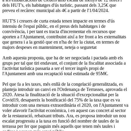
dels HUT's, els habitatges d'ús turístic, passant dels 3,25€ que
preveu el recàrrec municipal als 4€ a partir de l'1/04/2024.
HUT'S i creuers de curta estada tenen impacte en termes d'ús
intensiu de l'espai públic, en el preus dels habitatges i de
convivència, i per tant es tracta d'incrementar els recursos que
aporten a l'Ajuntament, contribuint així a fer front a les externalitats
que genera i a la gestió que en n'ha de fer la ciutat, en termes de
majors despeses en manteniment, neteja o seguretat
Amb aquesta proposta, que ha de ser negociada i pactada amb els
grups per tal que tiri endavant, el conjunt de la fiscalitat associada a
l'activitat turística passaria a ser el tercer ingrés propi de
l'Ajuntament amb una recaptació total estimada de 95M€.
Pel que fa a les taxes, més enllà de la congelació generalitzada, es
planteja introduir un canvi en l'Ordenança de Terrasses, aprovada el
2020. Atesa la finalització de la situació d'excepcionalitat per la
Covid19, desapareix la bonificació del 75% de la taxa que es va
introduir com una mesura extraordinària el 2020, on l'Ajuntament va
voler afavorir l'activitat econòmica, i en aquest cas concret al sector
de la restauració, rebaixant tributs. Ara, es proposa introduir un nou
escalat progressiu a la taxa en funció del nombre de taules de la
terrassa per fer que paguin més aquells que tenen més taules i