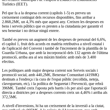
Turístics (IEET).
Pel que fa a la despesa corrent (capítols 1-5) es preveu un
creixement contingut dels recursos disponibles, fins arribar a
2.868,2M€, un 4,3% més que aquest any. Creixen les despeses en
bens i serveis públics que es presten a la ciutadania per garantir el
seu benestar i no deixar ningú enrere.
També es preveu un augment de les despeses de personal del 6,6%,
el capítol 1, fruit dels acords en matèria retributiva a nivell estatal i
de l'aplicació del Conveni i també de l'increment de la plantilla de la
Guardia Urbana, que amb la incorporació dels 132 agents de l'última
promoció, arriba ara al seu màxim històric amb més de 3.400
efectius.
Les polítiques amb major despesa corrent son Serveis socials i
promoció social, amb 440,2M€, Benestar Comunitari (419M€)
destinats a l'endreça i la cura de l'espai públic (recollida, neteja,
clavegueram, etc), i la política de Seguretat i Prevenció, que rebrà
396M€. També creix l'aposta pels barris i és per això que l'aportació
directa a districtes per a despeses corrents creix un 4,46% i arriba als
372,5M€.
A nivell d'inversions, hi ha un creixement de la inversió a la ciutat,