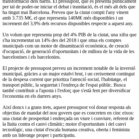
transformació dels barris. El pressupost, que es presenta públicament
per tal de poder-ne iniciar el debat i tramitació, és el més alt dels que
ha tingut mai Barcelona. Preveu que la ciutat compti l'any vinent
amb 3.735 M€, el que representa 140M€ més disponibles i un
increment del 3,9% dels recursos disponibles respecte a aquest any.
Un volum que representa prop del 4% PIB de la ciutat, una xifra que
s'ha incrementat un 14% des del 2018 i que situa els comptes
municipals com un motor de dinamització econòmica, de creació
d'ocupació, de generació d'oportunitats i de millora de la vida de les
barcelonines i els barcelonins.
El projecte de pressupost preveu un increment notable de la inversió
municipal, gràcies a un major estalvi brut, i un creixement contingut
de la despesa corrent que prioritza l'atenció social, l'habitatge, el
transport públic, la seguretat i l'endreça de l'espai públic. Busca
també contribuir a l'aposta i l'esforç que s'està fent per diversificar
l'economia en els darrers anys.
Així doncs i a grans trets, aquest pressupost vol donar resposta als
objectius de mandat del nou govern que es concreten en cinc eixos:
una ciutat de prosperitat i endreçada on viure i conviure, referent de
la lluita contra el canvi climàtic; motor d'oportunitats i del canvi
tecnològic, una ciutat d'escala humana creativa, oberta i feminista
amb un lideratge proper i participatiu.