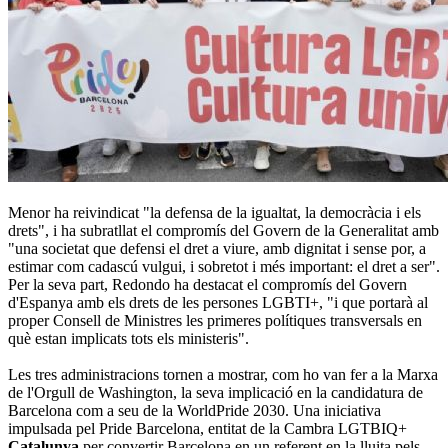
Menor ha reivindicat "la defensa de la igualtat, la democràcia i els
drets", i ha subratllat el compromís del Govern de la Generalitat amb
"una societat que defensi el dret a viure, amb dignitat i sense por, a
estimar com cadascú vulgui, i sobretot i més important: el dret a ser".
Per la seva part, Redondo ha destacat el compromís del Govern
d'Espanya amb els drets de les persones LGBTI+, "i que portarà al
proper Consell de Ministres les primeres polítiques transversals en
què estan implicats tots els ministeris".
Les tres administracions tornen a mostrar, com ho van fer a la Marxa
de l'Orgull de Washington, la seva implicació en la candidatura de
Barcelona com a seu de la WorldPride 2030. Una iniciativa
impulsada pel Pride Barcelona, entitat de la Cambra LGTBIQ+
Catalunya
per convertir Barcelona en un referent en la lluita pels