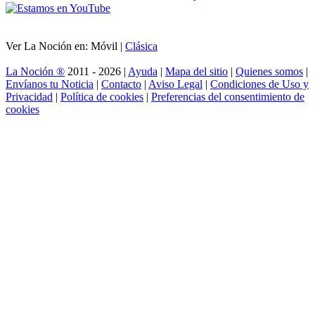
Ver La Noción en: Móvil |
Clásica
La Noción ®
2011 - 2026 |
Ayuda
|
Mapa del sitio
|
Quienes somos
|
Envíanos tu Noticia
|
Contacto
|
Aviso Legal
|
Condiciones de Uso y
Privacidad
|
Política de cookies
|
Preferencias del consentimiento de
cookies