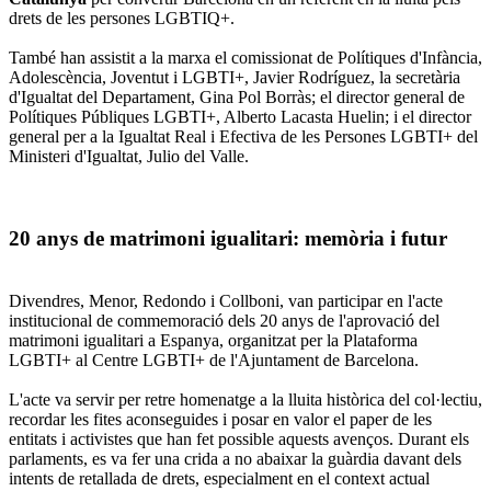
drets de les persones LGBTIQ+.
També han assistit a la marxa el comissionat de Polítiques d'Infància,
Adolescència, Joventut i LGBTI+, Javier Rodríguez, la secretària
d'Igualtat del Departament, Gina Pol Borràs; el director general de
Polítiques Públiques LGBTI+, Alberto Lacasta Huelin; i el director
general per a la Igualtat Real i Efectiva de les Persones LGBTI+ del
Ministeri d'Igualtat, Julio del Valle.
20 anys de matrimoni igualitari: memòria i futur
Divendres, Menor, Redondo i Collboni, van participar en l'acte
institucional de commemoració dels 20 anys de l'aprovació del
matrimoni igualitari a Espanya, organitzat per la Plataforma
LGBTI+ al Centre LGBTI+ de l'Ajuntament de Barcelona.
L'acte va servir per retre homenatge a la lluita històrica del col·lectiu,
recordar les fites aconseguides i posar en valor el paper de les
entitats i activistes que han fet possible aquests avenços. Durant els
parlaments, es va fer una crida a no abaixar la guàrdia davant dels
intents de retallada de drets, especialment en el context actual