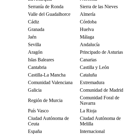
Serranía de Ronda
Sierra de las Nieves
Valle del Guadalhorce
Almería
Cádiz
Córdoba
Granada
Huelva
Jaén
Málaga
Sevilla
Andalucía
Aragón
Principado de Asturias
Islas Baleares
Canarias
Cantabria
Castilla y León
Castilla-La Mancha
Cataluña
Comunidad Valenciana
Extremadura
Galicia
Comunidad de Madrid
Comunidad Foral de
Región de Murcia
Navarra
País Vasco
La Rioja
Ciudad Autónoma de
Ciudad Autónoma de
Ceuta
Melilla
España
Internacional