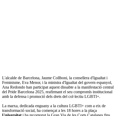
L'alcalde de Barcelona, Jaume Collboni, la consellera d'Igualtat i
Feminisme, Eva Menor, i la ministra d'Igualtat del govern espanyol,
Ana Redondo han participat aquest dissabte a la manifestació central
del Pride Barcelona 2025, reafirmant el seu compromís institucional
amb la defensa i promoció dels drets del col·lectiu LGBTI+.
La marxa, dedicada enguany a la cultura LGBTI+ com a eix de
transformació social, ha començat a les 18 hores a la plaça
Universitat
i ha recorregut la Gran Via de les Corts Catalanes fins