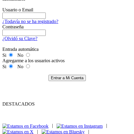
Usuario o Email
¿Todavía no se ha registrado?
Contraseña
¿Olvidó su Clave?
Entrada automática
Si
No
Agregarme a los usuarios activos
Si
No
Entrar a Mi Cuenta
DESTACADOS
|
|
|
|