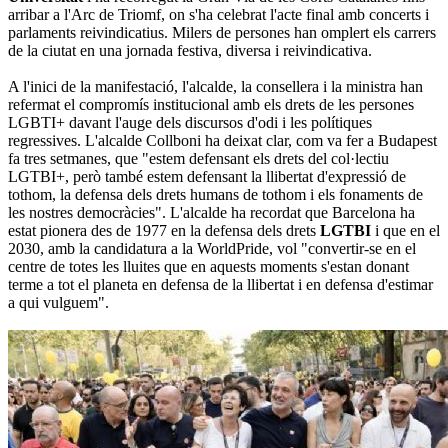
arribar a l'Arc de Triomf, on s'ha celebrat l'acte final amb concerts i
parlaments reivindicatius. Milers de persones han omplert els carrers
de la ciutat en una jornada festiva, diversa i reivindicativa.
A l'inici de la manifestació, l'alcalde, la consellera i la ministra han
refermat el compromís institucional amb els drets de les persones
LGBTI+ davant l'auge dels discursos d'odi i les polítiques
regressives. L'alcalde Collboni ha deixat clar, com va fer a Budapest
fa tres setmanes, que "estem defensant els drets del col·lectiu
LGTBI+, però també estem defensant la llibertat d'expressió de
tothom, la defensa dels drets humans de tothom i els fonaments de
les nostres democràcies". L'alcalde ha recordat que Barcelona ha
estat pionera des de 1977 en la defensa dels drets
LGTBI
i que en el
2030, amb la candidatura a la WorldPride, vol "convertir-se en el
centre de totes les lluites que en aquests moments s'estan donant
terme a tot el planeta en defensa de la llibertat i en defensa d'estimar
a qui vulguem".