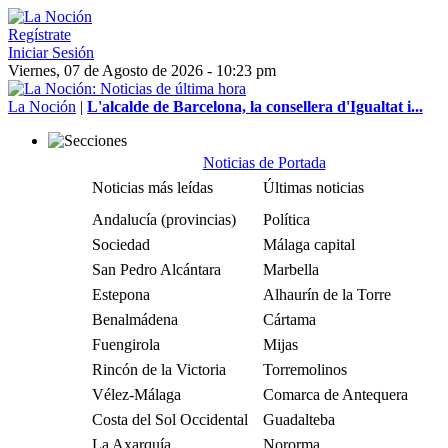
Regístrate
Iniciar Sesión
Viernes, 07 de Agosto de 2026 - 10:23 pm
La Noción
|
L'alcalde de Barcelona, la consellera d'Igualtat i...
Noticias de Portada
Noticias más leídas
Últimas noticias
Andalucía (provincias)
Política
Sociedad
Málaga capital
San Pedro Alcántara
Marbella
Estepona
Alhaurín de la Torre
Benalmádena
Cártama
Fuengirola
Mijas
Rincón de la Victoria
Torremolinos
Vélez-Málaga
Comarca de Antequera
Costa del Sol Occidental
Guadalteba
La Axarquía
Nororma