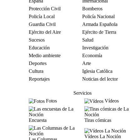
España
Internacional
Protección Civil
Bomberos
Policía Local
Policía Nacional
Guardia Civil
Armada Española
Ejército del Aire
Ejército de Tierra
Sucesos
Salud
Educación
Investigación
Medio ambiente
Economía
Deportes
Arte
Cultura
Iglesia Católica
Reportajes
Noticias del lector
Servicios
Fotos
Vídeos
Encuesta
Tiras cómicas
Vídeos La Noción
Las Columnas