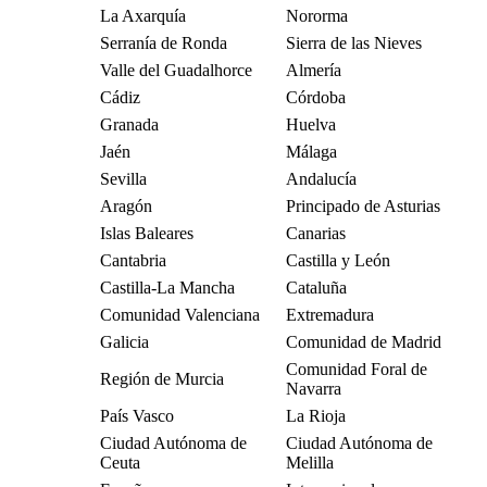
La Axarquía
Nororma
Serranía de Ronda
Sierra de las Nieves
Valle del Guadalhorce
Almería
Cádiz
Córdoba
Granada
Huelva
Jaén
Málaga
Sevilla
Andalucía
Aragón
Principado de Asturias
Islas Baleares
Canarias
Cantabria
Castilla y León
Castilla-La Mancha
Cataluña
Comunidad Valenciana
Extremadura
Galicia
Comunidad de Madrid
Comunidad Foral de
Región de Murcia
Navarra
País Vasco
La Rioja
Ciudad Autónoma de
Ciudad Autónoma de
Ceuta
Melilla