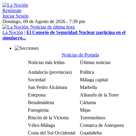
Regístrate
Iniciar Sesión
Domingo, 09 de Agosto de 2026 - 7:39 pm
La Noción
|
El Consejo de Seguridad Nuclear participa en el
simulacro...
Noticias de Portada
Noticias más leídas
Últimas noticias
Andalucía (provincias)
Política
Sociedad
Málaga capital
San Pedro Alcántara
Marbella
Estepona
Alhaurín de la Torre
Benalmádena
Cártama
Fuengirola
Mijas
Rincón de la Victoria
Torremolinos
Vélez-Málaga
Comarca de Antequera
Costa del Sol Occidental
Guadalteba