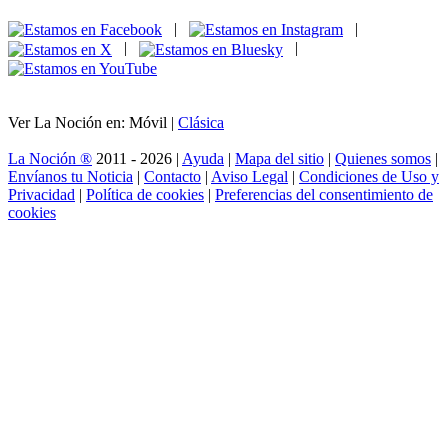
|
|
|
|
Ver La Noción en: Móvil |
Clásica
La Noción ®
2011 - 2026 |
Ayuda
|
Mapa del sitio
|
Quienes somos
|
Envíanos tu Noticia
|
Contacto
|
Aviso Legal
|
Condiciones de Uso y
Privacidad
|
Política de cookies
|
Preferencias del consentimiento de
cookies