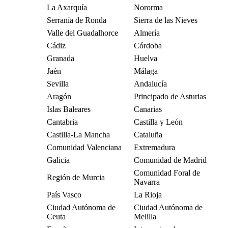
La Axarquía
Nororma
Serranía de Ronda
Sierra de las Nieves
Valle del Guadalhorce
Almería
Cádiz
Córdoba
Granada
Huelva
Jaén
Málaga
Sevilla
Andalucía
Aragón
Principado de Asturias
Islas Baleares
Canarias
Cantabria
Castilla y León
Castilla-La Mancha
Cataluña
Comunidad Valenciana
Extremadura
Galicia
Comunidad de Madrid
Comunidad Foral de
Región de Murcia
Navarra
País Vasco
La Rioja
Ciudad Autónoma de
Ciudad Autónoma de
Ceuta
Melilla