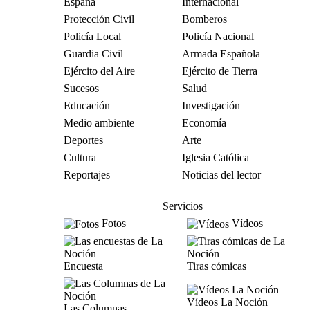
España
Internacional
Protección Civil
Bomberos
Policía Local
Policía Nacional
Guardia Civil
Armada Española
Ejército del Aire
Ejército de Tierra
Sucesos
Salud
Educación
Investigación
Medio ambiente
Economía
Deportes
Arte
Cultura
Iglesia Católica
Reportajes
Noticias del lector
Servicios
Fotos
Vídeos
Encuesta
Tiras cómicas
Vídeos La Noción
Las Columnas