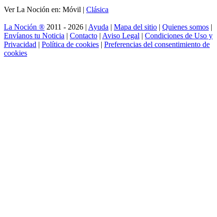
Ver La Noción en: Móvil |
Clásica
La Noción ®
2011 - 2026 |
Ayuda
|
Mapa del sitio
|
Quienes somos
|
Envíanos tu Noticia
|
Contacto
|
Aviso Legal
|
Condiciones de Uso y
Privacidad
|
Política de cookies
|
Preferencias del consentimiento de
cookies