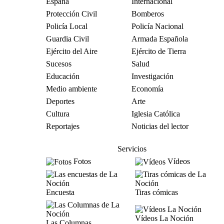
España
Internacional
Protección Civil
Bomberos
Policía Local
Policía Nacional
Guardia Civil
Armada Española
Ejército del Aire
Ejército de Tierra
Sucesos
Salud
Educación
Investigación
Medio ambiente
Economía
Deportes
Arte
Cultura
Iglesia Católica
Reportajes
Noticias del lector
Servicios
Fotos
Vídeos
Encuesta
Tiras cómicas
Vídeos La Noción
Las Columnas