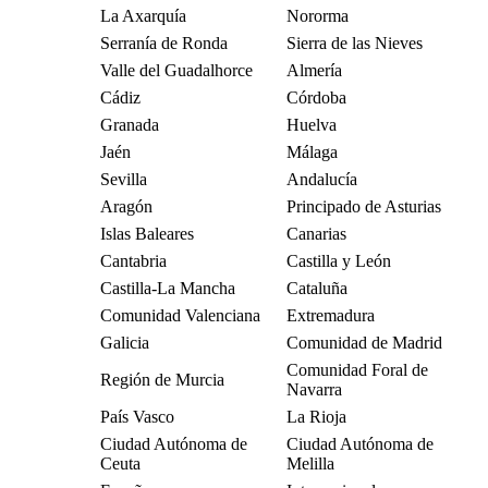
La Axarquía
Nororma
Serranía de Ronda
Sierra de las Nieves
Valle del Guadalhorce
Almería
Cádiz
Córdoba
Granada
Huelva
Jaén
Málaga
Sevilla
Andalucía
Aragón
Principado de Asturias
Islas Baleares
Canarias
Cantabria
Castilla y León
Castilla-La Mancha
Cataluña
Comunidad Valenciana
Extremadura
Galicia
Comunidad de Madrid
Comunidad Foral de
Región de Murcia
Navarra
País Vasco
La Rioja
Ciudad Autónoma de
Ciudad Autónoma de
Ceuta
Melilla