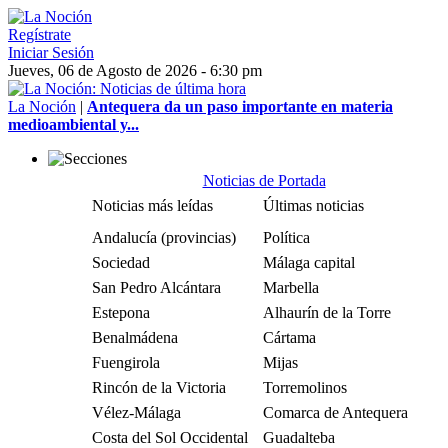
Regístrate
Iniciar Sesión
Jueves, 06 de Agosto de 2026 - 6:30 pm
La Noción
|
Antequera da un paso importante en materia
medioambiental y...
Noticias de Portada
Noticias más leídas
Últimas noticias
Andalucía (provincias)
Política
Sociedad
Málaga capital
San Pedro Alcántara
Marbella
Estepona
Alhaurín de la Torre
Benalmádena
Cártama
Fuengirola
Mijas
Rincón de la Victoria
Torremolinos
Vélez-Málaga
Comarca de Antequera
Costa del Sol Occidental
Guadalteba