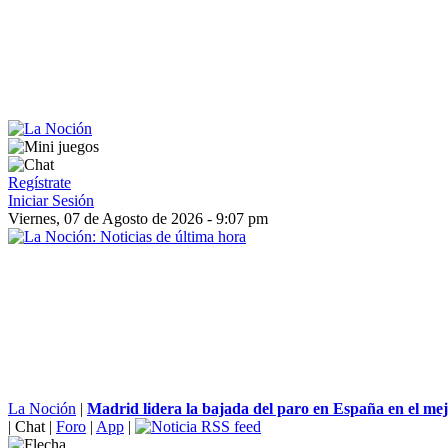
Regístrate
Iniciar Sesión
Viernes, 07 de Agosto de 2026 - 9:07 pm
La Noción
|
Madrid lidera la bajada del paro en España en el mej
|
Chat
|
Foro
|
App
|