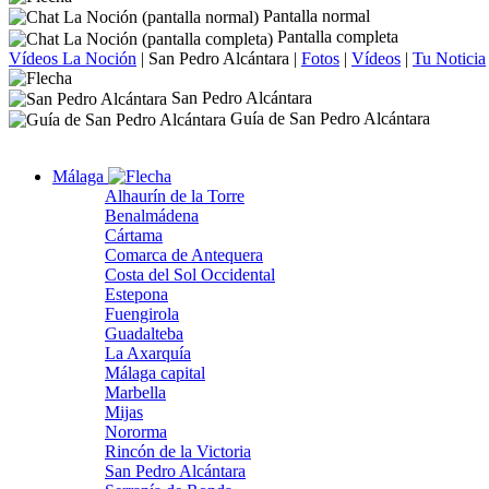
Pantalla normal
Pantalla completa
Vídeos La Noción
|
San Pedro Alcántara
|
Fotos
|
Vídeos
|
Tu Noticia
San Pedro Alcántara
Guía de San Pedro Alcántara
Málaga
Alhaurín de la Torre
Benalmádena
Cártama
Comarca de Antequera
Costa del Sol Occidental
Estepona
Fuengirola
Guadalteba
La Axarquía
Málaga capital
Marbella
Mijas
Nororma
Rincón de la Victoria
San Pedro Alcántara