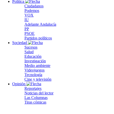
Política
Ciudadanos
Podemos
VOX
IU
Adelante Andalucía
PP
PSOE
Partidos políticos
Sociedad
Sucesos
Salud
Educación
Investigación
Medio ambiente
Videojuegos
Tecnología
Cine y televisión
Opinión
Reportajes
Noticias del lector
Las Columnas
Tiras cómicas