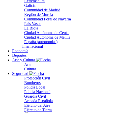
Extremadura
Galicia
Comunidad de Madrid
Región de Murcia
Comunidad Foral de Navarra
País Vasco
La Rioja
Ciudad Autónoma de Ceuta
Ciudad Autónoma de Melilla
España (autonomías)
Internacional
Economía
Deportes
Arte y Cultura
Arte
Cultura
Seguridad
Protección Civil
Bomberos
Policía Local
Policía Nacional
Guardia Civil
Armada Española
Ejército del Aire
Ejército de Tierra