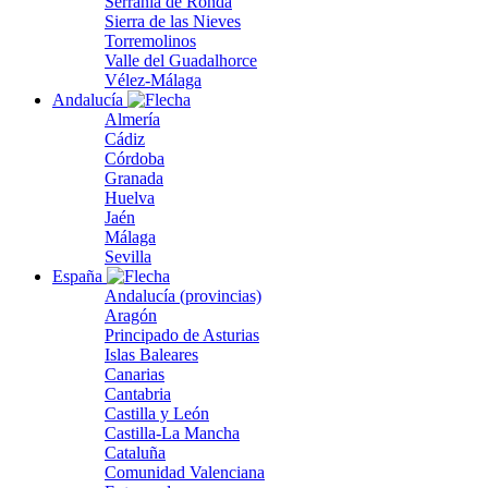
Serranía de Ronda
Sierra de las Nieves
Torremolinos
Valle del Guadalhorce
Vélez-Málaga
Andalucía
Almería
Cádiz
Córdoba
Granada
Huelva
Jaén
Málaga
Sevilla
España
Andalucía (provincias)
Aragón
Principado de Asturias
Islas Baleares
Canarias
Cantabria
Castilla y León
Castilla-La Mancha
Cataluña
Comunidad Valenciana