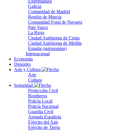
Extremadura
Galicia
Comunidad de Madrid
Región de Murcia
Comunidad Foral de Navarra
País Vasco
La Rioja
Ciudad Autónoma de Ceuta
Ciudad Autónoma de Melilla
España (autonomías)
Internacional
Economía
Deportes
Arte y Cultura
Arte
Cultura
Seguridad
Protección Civil
Bomberos
Policía Local
Policía Nacional
Guardia Civil
Armada Española
Ejército del Aire
Ejército de Tierra