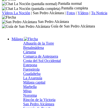
Pantalla normal
Pantalla completa
Vídeos La Noción
|
San Pedro Alcántara
|
Fotos
|
Vídeos
|
Tu Noticia
San Pedro Alcántara
Guía de San Pedro Alcántara
Málaga
Alhaurín de la Torre
Benalmádena
Cártama
Comarca de Antequera
Costa del Sol Occidental
Estepona
Fuengirola
Guadalteba
La Axarquía
Málaga capital
Marbella
Mijas
Nororma
Rincón de la Victoria
San Pedro Alcántara