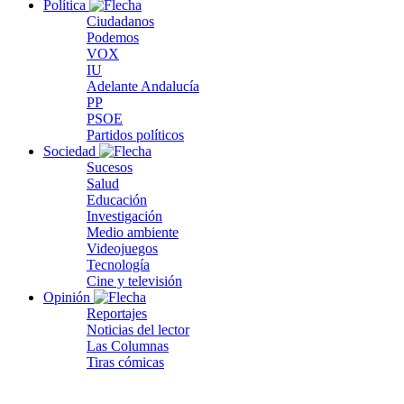
Política
Ciudadanos
Podemos
VOX
IU
Adelante Andalucía
PP
PSOE
Partidos políticos
Sociedad
Sucesos
Salud
Educación
Investigación
Medio ambiente
Videojuegos
Tecnología
Cine y televisión
Opinión
Reportajes
Noticias del lector
Las Columnas
Tiras cómicas