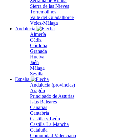
Serranía de Ronda
Sierra de las Nieves
Torremolinos
Valle del Guadalhorce
Vélez-Málaga
Andalucía
Almería
Cádiz
Córdoba
Granada
Huelva
Jaén
Málaga
Sevilla
España
Andalucía (provincias)
Aragón
Principado de Asturias
Islas Baleares
Canarias
Cantabria
Castilla y León
Castilla-La Mancha
Cataluña
Comunidad Valenciana