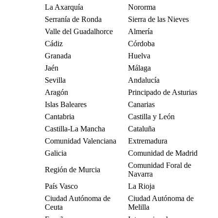
La Axarquía
Nororma
Serranía de Ronda
Sierra de las Nieves
Valle del Guadalhorce
Almería
Cádiz
Córdoba
Granada
Huelva
Jaén
Málaga
Sevilla
Andalucía
Aragón
Principado de Asturias
Islas Baleares
Canarias
Cantabria
Castilla y León
Castilla-La Mancha
Cataluña
Comunidad Valenciana
Extremadura
Galicia
Comunidad de Madrid
Comunidad Foral de
Región de Murcia
Navarra
País Vasco
La Rioja
Ciudad Autónoma de
Ciudad Autónoma de
Ceuta
Melilla