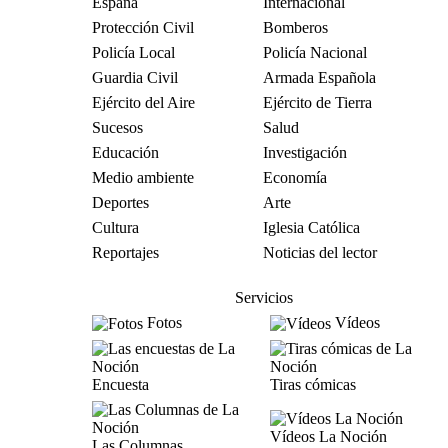
España
Internacional
Protección Civil
Bomberos
Policía Local
Policía Nacional
Guardia Civil
Armada Española
Ejército del Aire
Ejército de Tierra
Sucesos
Salud
Educación
Investigación
Medio ambiente
Economía
Deportes
Arte
Cultura
Iglesia Católica
Reportajes
Noticias del lector
Servicios
Fotos
Vídeos
Encuesta
Tiras cómicas
Vídeos La Noción
Las Columnas