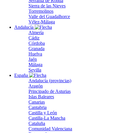
Serranía de Ronda
Sierra de las Nieves
Torremolinos
Valle del Guadalhorce
Vélez-Málaga
Andalucía
Almería
Cádiz
Córdoba
Granada
Huelva
Jaén
Málaga
Sevilla
España
Andalucía (provincias)
Aragón
Principado de Asturias
Islas Baleares
Canarias
Cantabria
Castilla y León
Castilla-La Mancha
Cataluña
Comunidad Valenciana