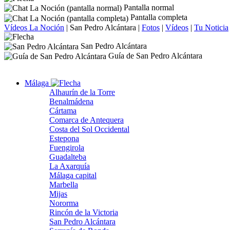
Pantalla normal
Pantalla completa
Vídeos La Noción
|
San Pedro Alcántara
|
Fotos
|
Vídeos
|
Tu Noticia
San Pedro Alcántara
Guía de San Pedro Alcántara
Málaga
Alhaurín de la Torre
Benalmádena
Cártama
Comarca de Antequera
Costa del Sol Occidental
Estepona
Fuengirola
Guadalteba
La Axarquía
Málaga capital
Marbella
Mijas
Nororma
Rincón de la Victoria
San Pedro Alcántara