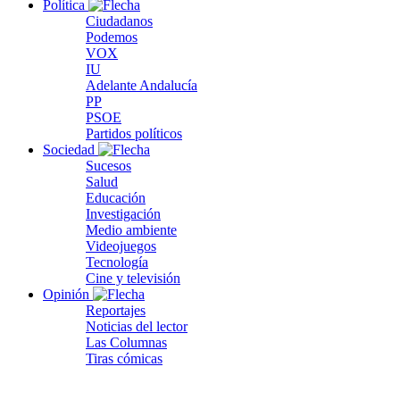
Política
Ciudadanos
Podemos
VOX
IU
Adelante Andalucía
PP
PSOE
Partidos políticos
Sociedad
Sucesos
Salud
Educación
Investigación
Medio ambiente
Videojuegos
Tecnología
Cine y televisión
Opinión
Reportajes
Noticias del lector
Las Columnas
Tiras cómicas