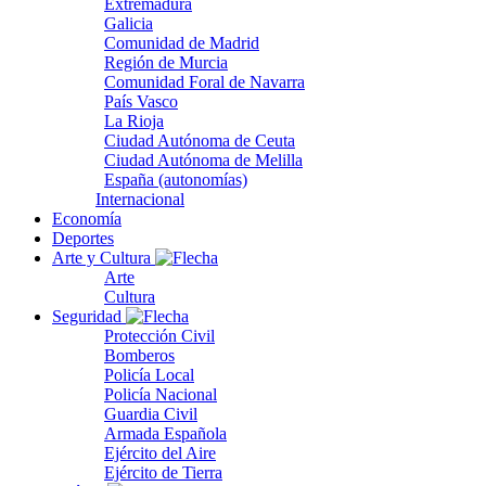
Extremadura
Galicia
Comunidad de Madrid
Región de Murcia
Comunidad Foral de Navarra
País Vasco
La Rioja
Ciudad Autónoma de Ceuta
Ciudad Autónoma de Melilla
España (autonomías)
Internacional
Economía
Deportes
Arte y Cultura
Arte
Cultura
Seguridad
Protección Civil
Bomberos
Policía Local
Policía Nacional
Guardia Civil
Armada Española
Ejército del Aire
Ejército de Tierra