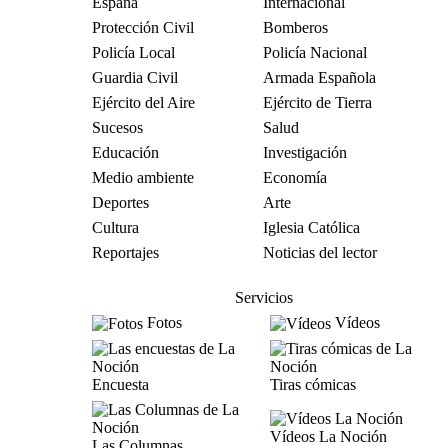
España
Internacional
Protección Civil
Bomberos
Policía Local
Policía Nacional
Guardia Civil
Armada Española
Ejército del Aire
Ejército de Tierra
Sucesos
Salud
Educación
Investigación
Medio ambiente
Economía
Deportes
Arte
Cultura
Iglesia Católica
Reportajes
Noticias del lector
Servicios
Fotos
Vídeos
Encuesta
Tiras cómicas
Vídeos La Noción
Las Columnas