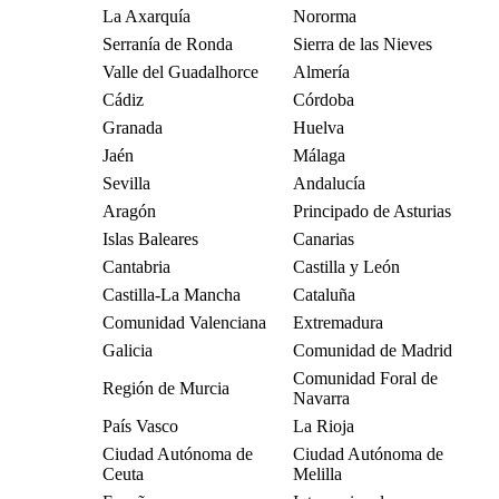
La Axarquía
Nororma
Serranía de Ronda
Sierra de las Nieves
Valle del Guadalhorce
Almería
Cádiz
Córdoba
Granada
Huelva
Jaén
Málaga
Sevilla
Andalucía
Aragón
Principado de Asturias
Islas Baleares
Canarias
Cantabria
Castilla y León
Castilla-La Mancha
Cataluña
Comunidad Valenciana
Extremadura
Galicia
Comunidad de Madrid
Comunidad Foral de
Región de Murcia
Navarra
País Vasco
La Rioja
Ciudad Autónoma de
Ciudad Autónoma de
Ceuta
Melilla