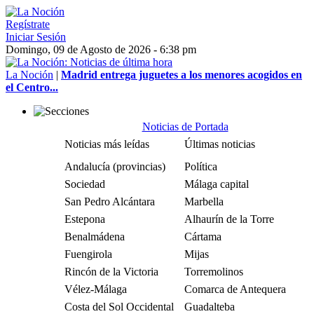
Regístrate
Iniciar Sesión
Domingo, 09 de Agosto de 2026 - 6:38 pm
La Noción
|
Madrid entrega juguetes a los menores acogidos en
el Centro...
Noticias de Portada
Noticias más leídas
Últimas noticias
Andalucía (provincias)
Política
Sociedad
Málaga capital
San Pedro Alcántara
Marbella
Estepona
Alhaurín de la Torre
Benalmádena
Cártama
Fuengirola
Mijas
Rincón de la Victoria
Torremolinos
Vélez-Málaga
Comarca de Antequera
Costa del Sol Occidental
Guadalteba