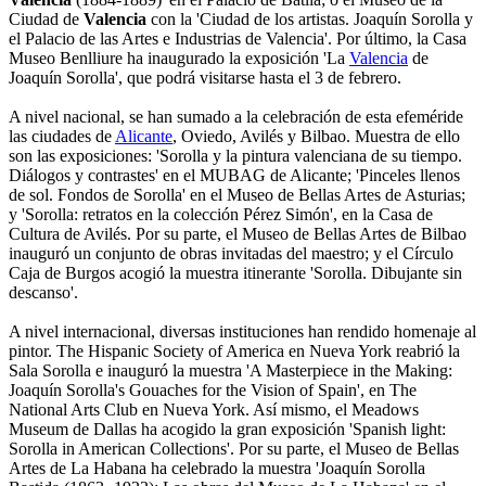
Ciudad de
Valencia
con la 'Ciudad de los artistas. Joaquín Sorolla y
el Palacio de las Artes e Industrias de Valencia'. Por último, la Casa
Museo Benlliure ha inaugurado la exposición 'La
Valencia
de
Joaquín Sorolla', que podrá visitarse hasta el 3 de febrero.
A nivel nacional, se han sumado a la celebración de esta efeméride
las ciudades de
Alicante
, Oviedo, Avilés y Bilbao. Muestra de ello
son las exposiciones: 'Sorolla y la pintura valenciana de su tiempo.
Diálogos y contrastes' en el MUBAG de Alicante; 'Pinceles llenos
de sol. Fondos de Sorolla' en el Museo de Bellas Artes de Asturias;
y 'Sorolla: retratos en la colección Pérez Simón', en la Casa de
Cultura de Avilés. Por su parte, el Museo de Bellas Artes de Bilbao
inauguró un conjunto de obras invitadas del maestro; y el Círculo
Caja de Burgos acogió la muestra itinerante 'Sorolla. Dibujante sin
descanso'.
A nivel internacional, diversas instituciones han rendido homenaje al
pintor. The Hispanic Society of America en Nueva York reabrió la
Sala Sorolla e inauguró la muestra 'A Masterpiece in the Making:
Joaquín Sorolla's Gouaches for the Vision of Spain', en The
National Arts Club en Nueva York. Así mismo, el Meadows
Museum de Dallas ha acogido la gran exposición 'Spanish light:
Sorolla in American Collections'. Por su parte, el Museo de Bellas
Artes de La Habana ha celebrado la muestra 'Joaquín Sorolla