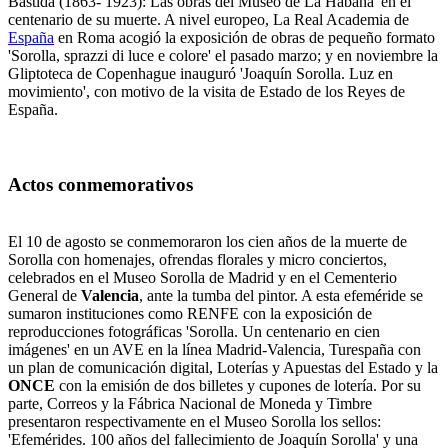
Bastida (1863- 1923): Las obras del Museo de La Habana' en el
centenario de su muerte. A nivel europeo, La Real Academia de
España
en Roma acogió la exposición de obras de pequeño formato
'Sorolla, sprazzi di luce e colore' el pasado marzo; y en noviembre la
Gliptoteca de Copenhague inauguró 'Joaquín Sorolla. Luz en
movimiento', con motivo de la visita de Estado de los Reyes de
España.
Actos conmemorativos
El 10 de agosto se conmemoraron los cien años de la muerte de
Sorolla con homenajes, ofrendas florales y micro conciertos,
celebrados en el Museo Sorolla de Madrid y en el Cementerio
General de
Valencia
, ante la tumba del pintor. A esta efeméride se
sumaron instituciones como RENFE con la exposición de
reproducciones fotográficas 'Sorolla. Un centenario en cien
imágenes' en un AVE en la línea Madrid-Valencia, Turespaña con
un plan de comunicación digital, Loterías y Apuestas del Estado y la
ONCE
con la emisión de dos billetes y cupones de lotería. Por su
parte, Correos y la Fábrica Nacional de Moneda y Timbre
presentaron respectivamente en el Museo Sorolla los sellos:
'Efemérides. 100 años del fallecimiento de Joaquín Sorolla' y una