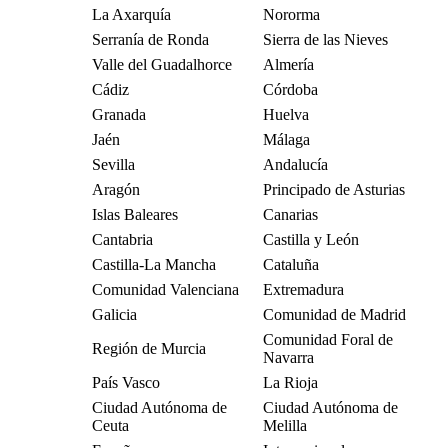
La Axarquía
Nororma
Serranía de Ronda
Sierra de las Nieves
Valle del Guadalhorce
Almería
Cádiz
Córdoba
Granada
Huelva
Jaén
Málaga
Sevilla
Andalucía
Aragón
Principado de Asturias
Islas Baleares
Canarias
Cantabria
Castilla y León
Castilla-La Mancha
Cataluña
Comunidad Valenciana
Extremadura
Galicia
Comunidad de Madrid
Comunidad Foral de
Región de Murcia
Navarra
País Vasco
La Rioja
Ciudad Autónoma de
Ciudad Autónoma de
Ceuta
Melilla