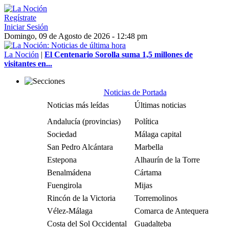
Regístrate
Iniciar Sesión
Domingo, 09 de Agosto de 2026 - 12:48 pm
La Noción
|
El Centenario Sorolla suma 1,5 millones de
visitantes en...
Noticias de Portada
Noticias más leídas
Últimas noticias
Andalucía (provincias)
Política
Sociedad
Málaga capital
San Pedro Alcántara
Marbella
Estepona
Alhaurín de la Torre
Benalmádena
Cártama
Fuengirola
Mijas
Rincón de la Victoria
Torremolinos
Vélez-Málaga
Comarca de Antequera
Costa del Sol Occidental
Guadalteba