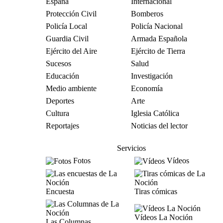
España
Internacional
Protección Civil
Bomberos
Policía Local
Policía Nacional
Guardia Civil
Armada Española
Ejército del Aire
Ejército de Tierra
Sucesos
Salud
Educación
Investigación
Medio ambiente
Economía
Deportes
Arte
Cultura
Iglesia Católica
Reportajes
Noticias del lector
Servicios
Fotos
Vídeos
Encuesta
Tiras cómicas
Vídeos La Noción
Las Columnas