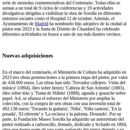
serie de monedas conmemorativas del Centenario. Todas ellas se
suman a un total de 9 ciclos de conferencias y 19 actividades
divulgativas dirigidas a visibilizar la obra de Sorolla en diferentes
entornos sociales como el Hospital 12 de octubre. Además, el
Ayuntamiento de
Madrid
ha nombrarlo hijo adoptivo de la ciudad al
pintor este 2023 y la Junta de Distrito de Chamberí ha celebrado
diferentes actividades en honor a uno de sus más ilustres vecinos.
Nuevas adquisiciones
En el marco del centenario, el Ministerio de Cultura ha adquirido en
2023 tres obras pertenecientes a la primera etapa del pintor, por valor
de 438.000 euros. Las obras han sido 'Trovador callejero. Visita del
músico' (1894), óleo sobre lienzo; 'Cabeza de San Antonio' (1883),
óleo sobre tela; y 'Toma de Hábito' (1888), aguada y gouache sobre
papel. Así, se afianza el esfuerzo del Ministerio por ampliar la
colección, con la compra de seis obras con una inversión total de
492.138 euros: 'Tocando la guitarra', 'Niña', 'Niña cantora', 'En la
posada', 'El oferente' y 'La esclava y la paloma. Desnudo'. Por su
parte, la Fundación Museo Sorolla ha adquirido un autorretrato del
pintor realizado a carboncillo, firmado, dedicado y fechado en 1894,
obra que forma parte de una carta autógrafa del pintor dirigida a su