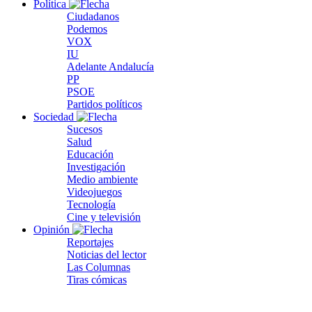
Política
Ciudadanos
Podemos
VOX
IU
Adelante Andalucía
PP
PSOE
Partidos políticos
Sociedad
Sucesos
Salud
Educación
Investigación
Medio ambiente
Videojuegos
Tecnología
Cine y televisión
Opinión
Reportajes
Noticias del lector
Las Columnas
Tiras cómicas