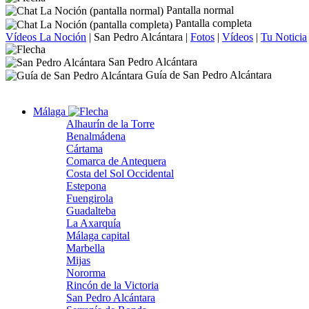
Pantalla normal
Pantalla completa
Vídeos La Noción
|
San Pedro Alcántara
|
Fotos
|
Vídeos
|
Tu Noticia
San Pedro Alcántara
Guía de San Pedro Alcántara
Málaga
Alhaurín de la Torre
Benalmádena
Cártama
Comarca de Antequera
Costa del Sol Occidental
Estepona
Fuengirola
Guadalteba
La Axarquía
Málaga capital
Marbella
Mijas
Nororma
Rincón de la Victoria
San Pedro Alcántara