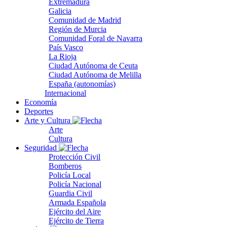
Extremadura
Galicia
Comunidad de Madrid
Región de Murcia
Comunidad Foral de Navarra
País Vasco
La Rioja
Ciudad Autónoma de Ceuta
Ciudad Autónoma de Melilla
España (autonomías)
Internacional
Economía
Deportes
Arte y Cultura
Arte
Cultura
Seguridad
Protección Civil
Bomberos
Policía Local
Policía Nacional
Guardia Civil
Armada Española
Ejército del Aire
Ejército de Tierra