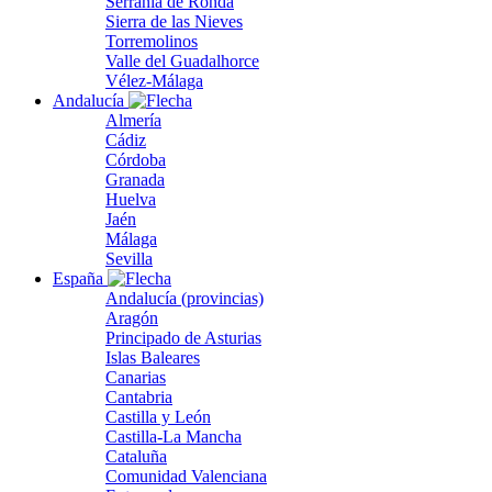
Serranía de Ronda
Sierra de las Nieves
Torremolinos
Valle del Guadalhorce
Vélez-Málaga
Andalucía
Almería
Cádiz
Córdoba
Granada
Huelva
Jaén
Málaga
Sevilla
España
Andalucía (provincias)
Aragón
Principado de Asturias
Islas Baleares
Canarias
Cantabria
Castilla y León
Castilla-La Mancha
Cataluña
Comunidad Valenciana