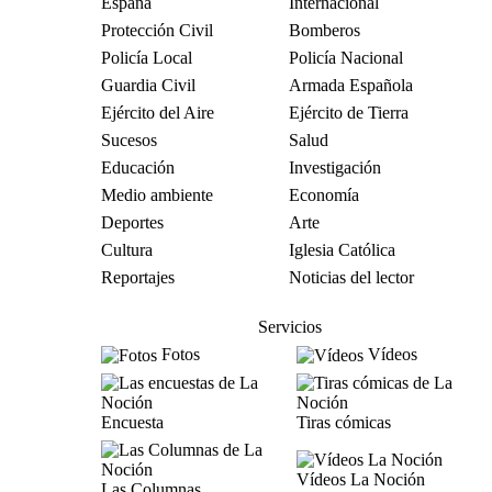
España
Internacional
Protección Civil
Bomberos
Policía Local
Policía Nacional
Guardia Civil
Armada Española
Ejército del Aire
Ejército de Tierra
Sucesos
Salud
Educación
Investigación
Medio ambiente
Economía
Deportes
Arte
Cultura
Iglesia Católica
Reportajes
Noticias del lector
Servicios
Fotos
Vídeos
Encuesta
Tiras cómicas
Vídeos La Noción
Las Columnas