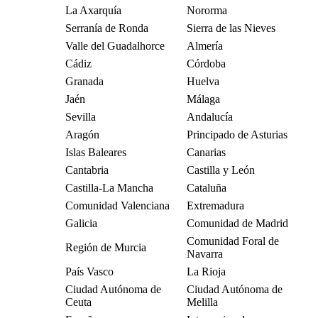
La Axarquía
Nororma
Serranía de Ronda
Sierra de las Nieves
Valle del Guadalhorce
Almería
Cádiz
Córdoba
Granada
Huelva
Jaén
Málaga
Sevilla
Andalucía
Aragón
Principado de Asturias
Islas Baleares
Canarias
Cantabria
Castilla y León
Castilla-La Mancha
Cataluña
Comunidad Valenciana
Extremadura
Galicia
Comunidad de Madrid
Comunidad Foral de
Región de Murcia
Navarra
País Vasco
La Rioja
Ciudad Autónoma de
Ciudad Autónoma de
Ceuta
Melilla