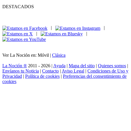
DESTACADOS
|
|
|
|
Ver La Noción en: Móvil |
Clásica
La Noción ®
2011 - 2026 |
Ayuda
|
Mapa del sitio
|
Quienes somos
|
Envíanos tu Noticia
|
Contacto
|
Aviso Legal
|
Condiciones de Uso y
Privacidad
|
Política de cookies
|
Preferencias del consentimiento de
cookies