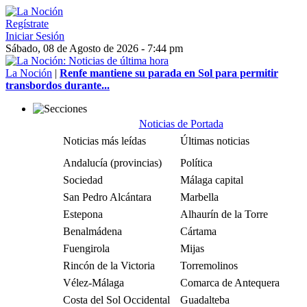
Regístrate
Iniciar Sesión
Sábado, 08 de Agosto de 2026 - 7:44 pm
La Noción
|
Renfe mantiene su parada en Sol para permitir
transbordos durante...
Noticias de Portada
Noticias más leídas
Últimas noticias
Andalucía (provincias)
Política
Sociedad
Málaga capital
San Pedro Alcántara
Marbella
Estepona
Alhaurín de la Torre
Benalmádena
Cártama
Fuengirola
Mijas
Rincón de la Victoria
Torremolinos
Vélez-Málaga
Comarca de Antequera
Costa del Sol Occidental
Guadalteba