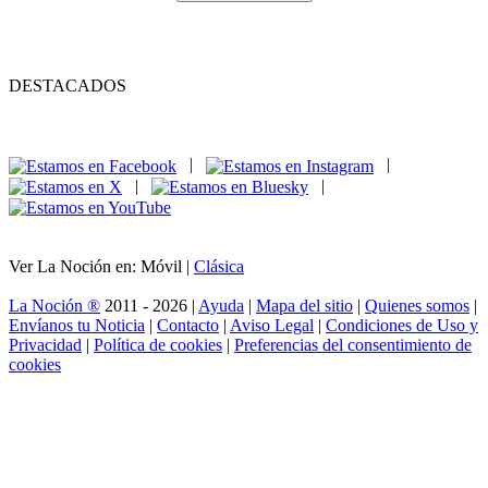
DESTACADOS
|
|
|
|
Ver La Noción en: Móvil |
Clásica
La Noción ®
2011 - 2026 |
Ayuda
|
Mapa del sitio
|
Quienes somos
|
Envíanos tu Noticia
|
Contacto
|
Aviso Legal
|
Condiciones de Uso y
Privacidad
|
Política de cookies
|
Preferencias del consentimiento de
cookies