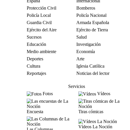
España
Internacional
Protección Civil
Bomberos
Policía Local
Policía Nacional
Guardia Civil
Armada Española
Ejército del Aire
Ejército de Tierra
Sucesos
Salud
Educación
Investigación
Medio ambiente
Economía
Deportes
Arte
Cultura
Iglesia Católica
Reportajes
Noticias del lector
Servicios
Fotos
Vídeos
Encuesta
Tiras cómicas
Vídeos La Noción
Las Columnas