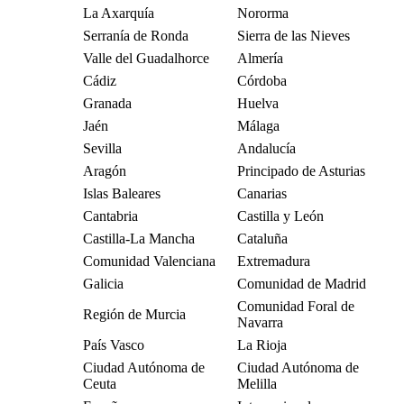
La Axarquía
Nororma
Serranía de Ronda
Sierra de las Nieves
Valle del Guadalhorce
Almería
Cádiz
Córdoba
Granada
Huelva
Jaén
Málaga
Sevilla
Andalucía
Aragón
Principado de Asturias
Islas Baleares
Canarias
Cantabria
Castilla y León
Castilla-La Mancha
Cataluña
Comunidad Valenciana
Extremadura
Galicia
Comunidad de Madrid
Comunidad Foral de
Región de Murcia
Navarra
País Vasco
La Rioja
Ciudad Autónoma de
Ciudad Autónoma de
Ceuta
Melilla