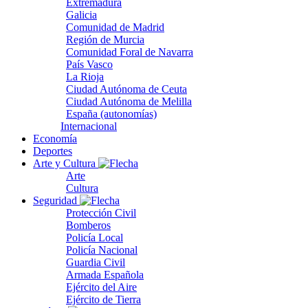
Extremadura
Galicia
Comunidad de Madrid
Región de Murcia
Comunidad Foral de Navarra
País Vasco
La Rioja
Ciudad Autónoma de Ceuta
Ciudad Autónoma de Melilla
España (autonomías)
Internacional
Economía
Deportes
Arte y Cultura
Arte
Cultura
Seguridad
Protección Civil
Bomberos
Policía Local
Policía Nacional
Guardia Civil
Armada Española
Ejército del Aire
Ejército de Tierra