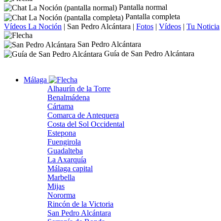
Pantalla normal
Pantalla completa
Vídeos La Noción
|
San Pedro Alcántara
|
Fotos
|
Vídeos
|
Tu Noticia
San Pedro Alcántara
Guía de San Pedro Alcántara
Málaga
Alhaurín de la Torre
Benalmádena
Cártama
Comarca de Antequera
Costa del Sol Occidental
Estepona
Fuengirola
Guadalteba
La Axarquía
Málaga capital
Marbella
Mijas
Nororma
Rincón de la Victoria
San Pedro Alcántara