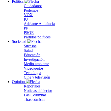
Política
Ciudadanos
Podemos
VOX
IU
Adelante Andalucía
PP
PSOE
Partidos políticos
Sociedad
Sucesos
Salud
Educación
Investigación
Medio ambiente
Videojuegos
Tecnología
Cine y televisión
Opinión
Reportajes
Noticias del lector
Las Columnas
Tiras cómicas