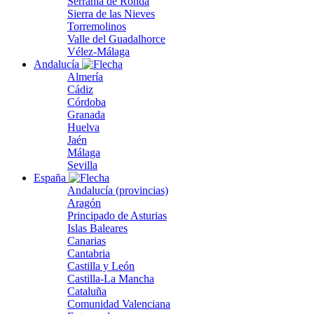
Serranía de Ronda
Sierra de las Nieves
Torremolinos
Valle del Guadalhorce
Vélez-Málaga
Andalucía
Almería
Cádiz
Córdoba
Granada
Huelva
Jaén
Málaga
Sevilla
España
Andalucía (provincias)
Aragón
Principado de Asturias
Islas Baleares
Canarias
Cantabria
Castilla y León
Castilla-La Mancha
Cataluña
Comunidad Valenciana