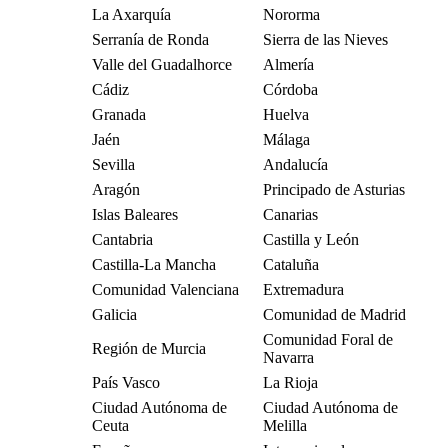
La Axarquía
Nororma
Serranía de Ronda
Sierra de las Nieves
Valle del Guadalhorce
Almería
Cádiz
Córdoba
Granada
Huelva
Jaén
Málaga
Sevilla
Andalucía
Aragón
Principado de Asturias
Islas Baleares
Canarias
Cantabria
Castilla y León
Castilla-La Mancha
Cataluña
Comunidad Valenciana
Extremadura
Galicia
Comunidad de Madrid
Comunidad Foral de
Región de Murcia
Navarra
País Vasco
La Rioja
Ciudad Autónoma de
Ciudad Autónoma de
Ceuta
Melilla