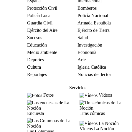
España
Internacional
Protección Civil
Bomberos
Policía Local
Policía Nacional
Guardia Civil
Armada Española
Ejército del Aire
Ejército de Tierra
Sucesos
Salud
Educación
Investigación
Medio ambiente
Economía
Deportes
Arte
Cultura
Iglesia Católica
Reportajes
Noticias del lector
Servicios
Fotos
Vídeos
Encuesta
Tiras cómicas
Vídeos La Noción
Las Columnas