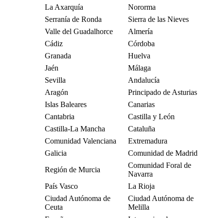
La Axarquía
Nororma
Serranía de Ronda
Sierra de las Nieves
Valle del Guadalhorce
Almería
Cádiz
Córdoba
Granada
Huelva
Jaén
Málaga
Sevilla
Andalucía
Aragón
Principado de Asturias
Islas Baleares
Canarias
Cantabria
Castilla y León
Castilla-La Mancha
Cataluña
Comunidad Valenciana
Extremadura
Galicia
Comunidad de Madrid
Comunidad Foral de
Región de Murcia
Navarra
País Vasco
La Rioja
Ciudad Autónoma de
Ciudad Autónoma de
Ceuta
Melilla