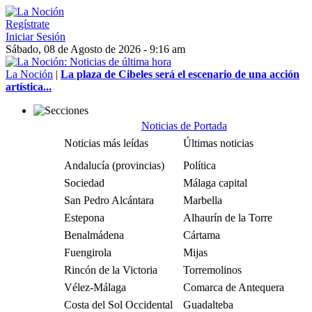
Regístrate
Iniciar Sesión
Sábado, 08 de Agosto de 2026 - 9:16 am
La Noción
|
La plaza de Cibeles será el escenario de una acción
artística...
Noticias de Portada
Noticias más leídas
Últimas noticias
Andalucía (provincias)
Política
Sociedad
Málaga capital
San Pedro Alcántara
Marbella
Estepona
Alhaurín de la Torre
Benalmádena
Cártama
Fuengirola
Mijas
Rincón de la Victoria
Torremolinos
Vélez-Málaga
Comarca de Antequera
Costa del Sol Occidental
Guadalteba