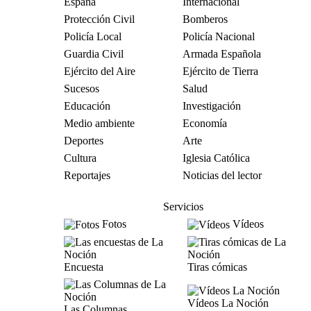
España
Internacional
Protección Civil
Bomberos
Policía Local
Policía Nacional
Guardia Civil
Armada Española
Ejército del Aire
Ejército de Tierra
Sucesos
Salud
Educación
Investigación
Medio ambiente
Economía
Deportes
Arte
Cultura
Iglesia Católica
Reportajes
Noticias del lector
Servicios
Fotos
Vídeos
Encuesta
Tiras cómicas
Vídeos La Noción
Las Columnas