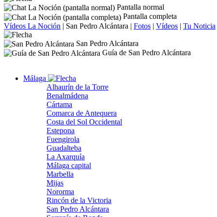
Pantalla normal
Pantalla completa
Vídeos La Noción
|
San Pedro Alcántara
|
Fotos
|
Vídeos
|
Tu Noticia
San Pedro Alcántara
Guía de San Pedro Alcántara
Málaga
Alhaurín de la Torre
Benalmádena
Cártama
Comarca de Antequera
Costa del Sol Occidental
Estepona
Fuengirola
Guadalteba
La Axarquía
Málaga capital
Marbella
Mijas
Nororma
Rincón de la Victoria
San Pedro Alcántara