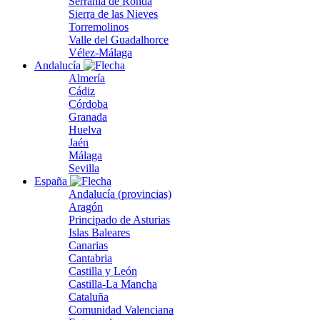
Serranía de Ronda
Sierra de las Nieves
Torremolinos
Valle del Guadalhorce
Vélez-Málaga
Andalucía
Almería
Cádiz
Córdoba
Granada
Huelva
Jaén
Málaga
Sevilla
España
Andalucía (provincias)
Aragón
Principado de Asturias
Islas Baleares
Canarias
Cantabria
Castilla y León
Castilla-La Mancha
Cataluña
Comunidad Valenciana