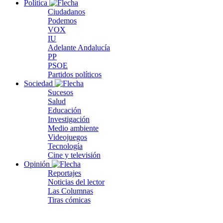
Política
Ciudadanos
Podemos
VOX
IU
Adelante Andalucía
PP
PSOE
Partidos políticos
Sociedad
Sucesos
Salud
Educación
Investigación
Medio ambiente
Videojuegos
Tecnología
Cine y televisión
Opinión
Reportajes
Noticias del lector
Las Columnas
Tiras cómicas