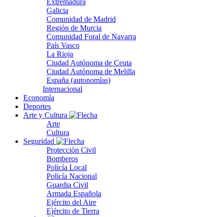
Extremadura
Galicia
Comunidad de Madrid
Región de Murcia
Comunidad Foral de Navarra
País Vasco
La Rioja
Ciudad Autónoma de Ceuta
Ciudad Autónoma de Melilla
España (autonomías)
Internacional
Economía
Deportes
Arte y Cultura
Arte
Cultura
Seguridad
Protección Civil
Bomberos
Policía Local
Policía Nacional
Guardia Civil
Armada Española
Ejército del Aire
Ejército de Tierra