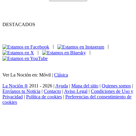
DESTACADOS
|
|
|
|
Ver La Noción en: Móvil |
Clásica
La Noción ®
2011 - 2026 |
Ayuda
|
Mapa del sitio
|
Quienes somos
|
Envíanos tu Noticia
|
Contacto
|
Aviso Legal
|
Condiciones de Uso y
Privacidad
|
Política de cookies
|
Preferencias del consentimiento de
cookies