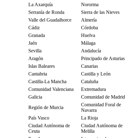
La Axarquía
Nororma
Serranía de Ronda
Sierra de las Nieves
Valle del Guadalhorce
Almería
Cádiz
Córdoba
Granada
Huelva
Jaén
Málaga
Sevilla
Andalucía
Aragón
Principado de Asturias
Islas Baleares
Canarias
Cantabria
Castilla y León
Castilla-La Mancha
Cataluña
Comunidad Valenciana
Extremadura
Galicia
Comunidad de Madrid
Comunidad Foral de
Región de Murcia
Navarra
País Vasco
La Rioja
Ciudad Autónoma de
Ciudad Autónoma de
Ceuta
Melilla