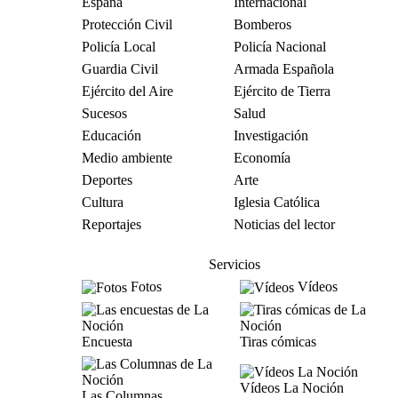
España
Internacional
Protección Civil
Bomberos
Policía Local
Policía Nacional
Guardia Civil
Armada Española
Ejército del Aire
Ejército de Tierra
Sucesos
Salud
Educación
Investigación
Medio ambiente
Economía
Deportes
Arte
Cultura
Iglesia Católica
Reportajes
Noticias del lector
Servicios
Fotos
Vídeos
Encuesta
Tiras cómicas
Vídeos La Noción
Las Columnas