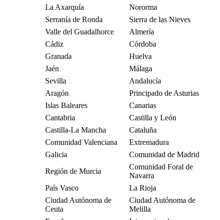
La Axarquía
Nororma
Serranía de Ronda
Sierra de las Nieves
Valle del Guadalhorce
Almería
Cádiz
Córdoba
Granada
Huelva
Jaén
Málaga
Sevilla
Andalucía
Aragón
Principado de Asturias
Islas Baleares
Canarias
Cantabria
Castilla y León
Castilla-La Mancha
Cataluña
Comunidad Valenciana
Extremadura
Galicia
Comunidad de Madrid
Comunidad Foral de
Región de Murcia
Navarra
País Vasco
La Rioja
Ciudad Autónoma de
Ciudad Autónoma de
Ceuta
Melilla