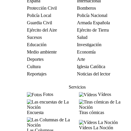
España
Internacional
Protección Civil
Bomberos
Policía Local
Policía Nacional
Guardia Civil
Armada Española
Ejército del Aire
Ejército de Tierra
Sucesos
Salud
Educación
Investigación
Medio ambiente
Economía
Deportes
Arte
Cultura
Iglesia Católica
Reportajes
Noticias del lector
Servicios
Fotos
Vídeos
Encuesta
Tiras cómicas
Vídeos La Noción
Las Columnas