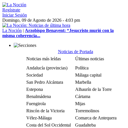
Regístrate
Iniciar Sesión
Domingo, 09 de Agosto de 2026 - 4:03 pm
La Noción
|
Arzobispo Benavent: “Jesucristo murió con la
misma coherencia...
Noticias de Portada
Noticias más leídas
Últimas noticias
Andalucía (provincias)
Política
Sociedad
Málaga capital
San Pedro Alcántara
Marbella
Estepona
Alhaurín de la Torre
Benalmádena
Cártama
Fuengirola
Mijas
Rincón de la Victoria
Torremolinos
Vélez-Málaga
Comarca de Antequera
Costa del Sol Occidental
Guadalteba