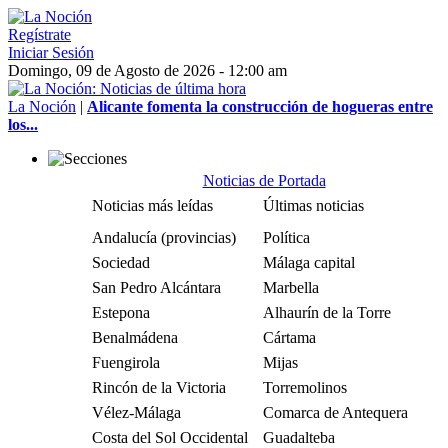
Regístrate
Iniciar Sesión
Domingo, 09 de Agosto de 2026 - 12:00 am
La Noción
|
Alicante fomenta la construcción de hogueras entre
los...
Noticias de Portada
Noticias más leídas
Últimas noticias
Andalucía (provincias)
Política
Sociedad
Málaga capital
San Pedro Alcántara
Marbella
Estepona
Alhaurín de la Torre
Benalmádena
Cártama
Fuengirola
Mijas
Rincón de la Victoria
Torremolinos
Vélez-Málaga
Comarca de Antequera
Costa del Sol Occidental
Guadalteba