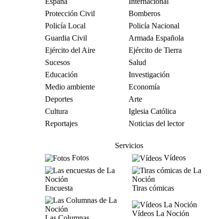
España
Internacional
Protección Civil
Bomberos
Policía Local
Policía Nacional
Guardia Civil
Armada Española
Ejército del Aire
Ejército de Tierra
Sucesos
Salud
Educación
Investigación
Medio ambiente
Economía
Deportes
Arte
Cultura
Iglesia Católica
Reportajes
Noticias del lector
Servicios
Fotos
Vídeos
Encuesta
Tiras cómicas
Vídeos La Noción
Las Columnas