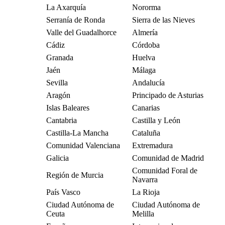
La Axarquía
Nororma
Serranía de Ronda
Sierra de las Nieves
Valle del Guadalhorce
Almería
Cádiz
Córdoba
Granada
Huelva
Jaén
Málaga
Sevilla
Andalucía
Aragón
Principado de Asturias
Islas Baleares
Canarias
Cantabria
Castilla y León
Castilla-La Mancha
Cataluña
Comunidad Valenciana
Extremadura
Galicia
Comunidad de Madrid
Comunidad Foral de
Región de Murcia
Navarra
País Vasco
La Rioja
Ciudad Autónoma de
Ciudad Autónoma de
Ceuta
Melilla