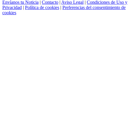
Envíanos tu Noticia
|
Contacto
|
Aviso Legal
|
Condiciones de Uso y
Privacidad
|
Política de cookies
|
Preferencias del consentimiento de
cookies