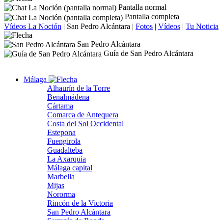
Pantalla normal
Pantalla completa
Vídeos La Noción
|
San Pedro Alcántara
|
Fotos
|
Vídeos
|
Tu Noticia
San Pedro Alcántara
Guía de San Pedro Alcántara
Málaga
Alhaurín de la Torre
Benalmádena
Cártama
Comarca de Antequera
Costa del Sol Occidental
Estepona
Fuengirola
Guadalteba
La Axarquía
Málaga capital
Marbella
Mijas
Nororma
Rincón de la Victoria
San Pedro Alcántara