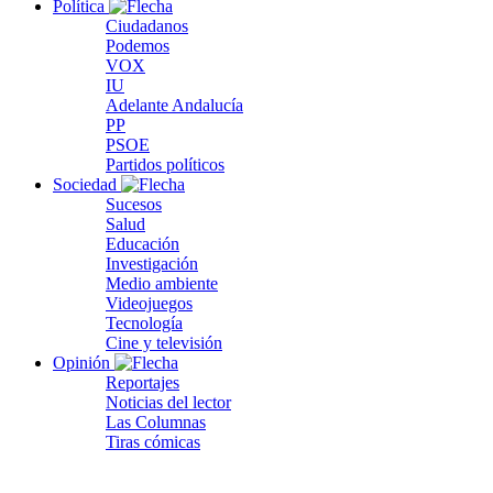
Política
Ciudadanos
Podemos
VOX
IU
Adelante Andalucía
PP
PSOE
Partidos políticos
Sociedad
Sucesos
Salud
Educación
Investigación
Medio ambiente
Videojuegos
Tecnología
Cine y televisión
Opinión
Reportajes
Noticias del lector
Las Columnas
Tiras cómicas