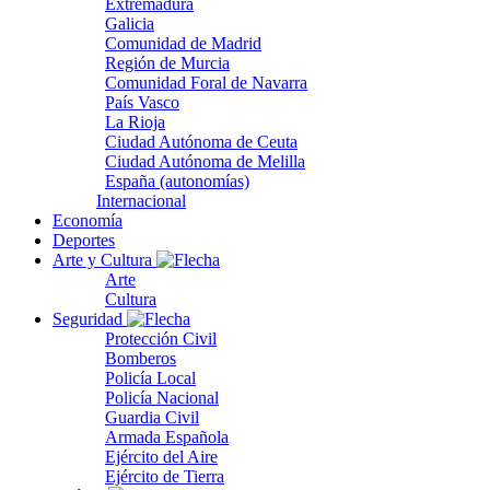
Extremadura
Galicia
Comunidad de Madrid
Región de Murcia
Comunidad Foral de Navarra
País Vasco
La Rioja
Ciudad Autónoma de Ceuta
Ciudad Autónoma de Melilla
España (autonomías)
Internacional
Economía
Deportes
Arte y Cultura
Arte
Cultura
Seguridad
Protección Civil
Bomberos
Policía Local
Policía Nacional
Guardia Civil
Armada Española
Ejército del Aire
Ejército de Tierra