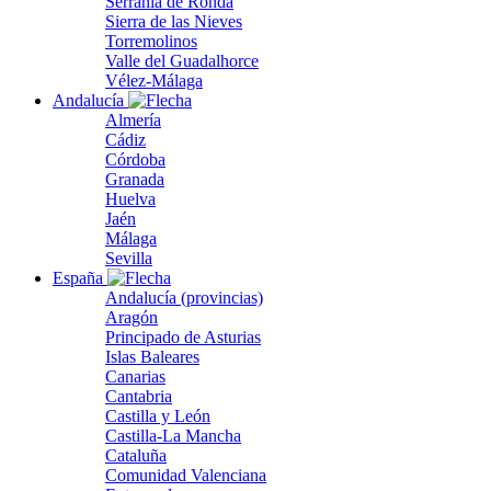
Serranía de Ronda
Sierra de las Nieves
Torremolinos
Valle del Guadalhorce
Vélez-Málaga
Andalucía
Almería
Cádiz
Córdoba
Granada
Huelva
Jaén
Málaga
Sevilla
España
Andalucía (provincias)
Aragón
Principado de Asturias
Islas Baleares
Canarias
Cantabria
Castilla y León
Castilla-La Mancha
Cataluña
Comunidad Valenciana