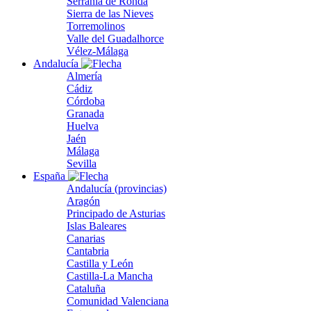
Serranía de Ronda
Sierra de las Nieves
Torremolinos
Valle del Guadalhorce
Vélez-Málaga
Andalucía
Almería
Cádiz
Córdoba
Granada
Huelva
Jaén
Málaga
Sevilla
España
Andalucía (provincias)
Aragón
Principado de Asturias
Islas Baleares
Canarias
Cantabria
Castilla y León
Castilla-La Mancha
Cataluña
Comunidad Valenciana