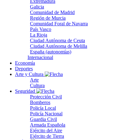
Extremadura
Galicia
Comunidad de Madrid
Región de Murcia
Comunidad Foral de Navarra
País Vasco
La Rioja
Ciudad Autónoma de Ceuta
Ciudad Autónoma de Melilla
España (autonomías)
Internacional
Economía
Deportes
Arte y Cultura
Arte
Cultura
Seguridad
Protección Civil
Bomberos
Policía Local
Policía Nacional
Guardia Civil
Armada Española
Ejército del Aire
Ejército de Tierra