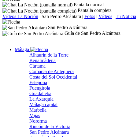
Pantalla normal
Pantalla completa
Vídeos La Noción
|
San Pedro Alcántara
|
Fotos
|
Vídeos
|
Tu Noticia
San Pedro Alcántara
Guía de San Pedro Alcántara
Málaga
Alhaurín de la Torre
Benalmádena
Cártama
Comarca de Antequera
Costa del Sol Occidental
Estepona
Fuengirola
Guadalteba
La Axarquía
Málaga capital
Marbella
Mijas
Nororma
Rincón de la Victoria
San Pedro Alcántara