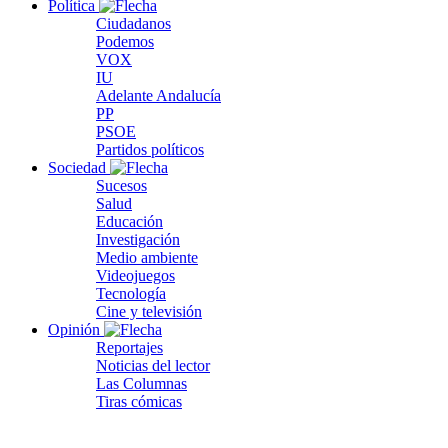
Política
Ciudadanos
Podemos
VOX
IU
Adelante Andalucía
PP
PSOE
Partidos políticos
Sociedad
Sucesos
Salud
Educación
Investigación
Medio ambiente
Videojuegos
Tecnología
Cine y televisión
Opinión
Reportajes
Noticias del lector
Las Columnas
Tiras cómicas