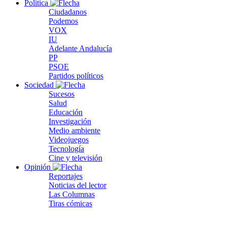
Política
Ciudadanos
Podemos
VOX
IU
Adelante Andalucía
PP
PSOE
Partidos políticos
Sociedad
Sucesos
Salud
Educación
Investigación
Medio ambiente
Videojuegos
Tecnología
Cine y televisión
Opinión
Reportajes
Noticias del lector
Las Columnas
Tiras cómicas