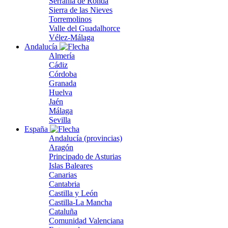
Serranía de Ronda
Sierra de las Nieves
Torremolinos
Valle del Guadalhorce
Vélez-Málaga
Andalucía
Almería
Cádiz
Córdoba
Granada
Huelva
Jaén
Málaga
Sevilla
España
Andalucía (provincias)
Aragón
Principado de Asturias
Islas Baleares
Canarias
Cantabria
Castilla y León
Castilla-La Mancha
Cataluña
Comunidad Valenciana