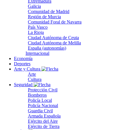
Extremadura
Galicia
Comunidad de Madrid
Región de Murcia
Comunidad Foral de Navarra
País Vasco
La Rioja
Ciudad Autónoma de Ceuta
Ciudad Autónoma de Melilla
España (autonomías)
Internacional
Economía
Deportes
Arte y Cultura
Arte
Cultura
Seguridad
Protección Civil
Bomberos
Policía Local
Policía Nacional
Guardia Civil
Armada Española
Ejército del Aire
Ejército de Tierra