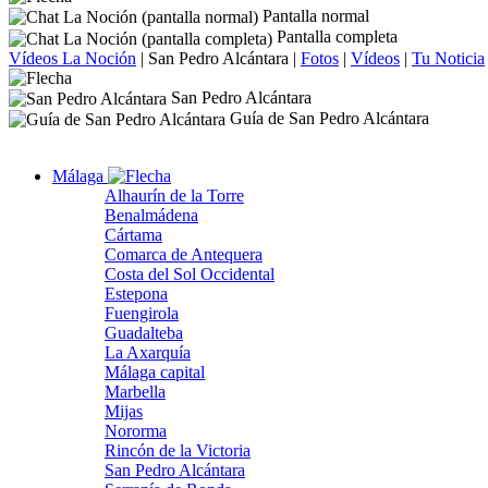
Pantalla normal
Pantalla completa
Vídeos La Noción
|
San Pedro Alcántara
|
Fotos
|
Vídeos
|
Tu Noticia
San Pedro Alcántara
Guía de San Pedro Alcántara
Málaga
Alhaurín de la Torre
Benalmádena
Cártama
Comarca de Antequera
Costa del Sol Occidental
Estepona
Fuengirola
Guadalteba
La Axarquía
Málaga capital
Marbella
Mijas
Nororma
Rincón de la Victoria
San Pedro Alcántara