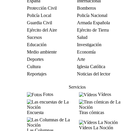
España
Internacional
Protección Civil
Bomberos
Policía Local
Policía Nacional
Guardia Civil
Armada Española
Ejército del Aire
Ejército de Tierra
Sucesos
Salud
Educación
Investigación
Medio ambiente
Economía
Deportes
Arte
Cultura
Iglesia Católica
Reportajes
Noticias del lector
Servicios
Fotos
Vídeos
Encuesta
Tiras cómicas
Vídeos La Noción
Las Columnas