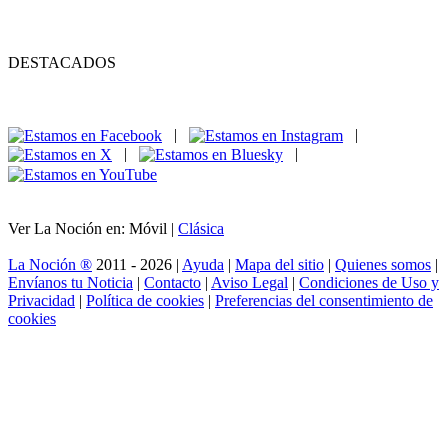
DESTACADOS
|
|
|
|
Ver La Noción en: Móvil |
Clásica
La Noción ®
2011 - 2026 |
Ayuda
|
Mapa del sitio
|
Quienes somos
|
Envíanos tu Noticia
|
Contacto
|
Aviso Legal
|
Condiciones de Uso y
Privacidad
|
Política de cookies
|
Preferencias del consentimiento de
cookies