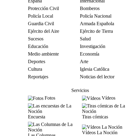
España
Internacional
Protección Civil
Bomberos
Policía Local
Policía Nacional
Guardia Civil
Armada Española
Ejército del Aire
Ejército de Tierra
Sucesos
Salud
Educación
Investigación
Medio ambiente
Economía
Deportes
Arte
Cultura
Iglesia Católica
Reportajes
Noticias del lector
Servicios
Fotos
Vídeos
Encuesta
Tiras cómicas
Vídeos La Noción
Las Columnas