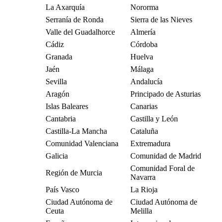
La Axarquía
Nororma
Serranía de Ronda
Sierra de las Nieves
Valle del Guadalhorce
Almería
Cádiz
Córdoba
Granada
Huelva
Jaén
Málaga
Sevilla
Andalucía
Aragón
Principado de Asturias
Islas Baleares
Canarias
Cantabria
Castilla y León
Castilla-La Mancha
Cataluña
Comunidad Valenciana
Extremadura
Galicia
Comunidad de Madrid
Comunidad Foral de
Región de Murcia
Navarra
País Vasco
La Rioja
Ciudad Autónoma de
Ciudad Autónoma de
Ceuta
Melilla