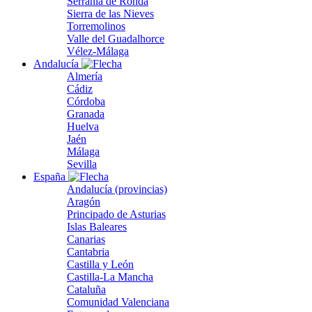
Serranía de Ronda
Sierra de las Nieves
Torremolinos
Valle del Guadalhorce
Vélez-Málaga
Andalucía
Almería
Cádiz
Córdoba
Granada
Huelva
Jaén
Málaga
Sevilla
España
Andalucía (provincias)
Aragón
Principado de Asturias
Islas Baleares
Canarias
Cantabria
Castilla y León
Castilla-La Mancha
Cataluña
Comunidad Valenciana