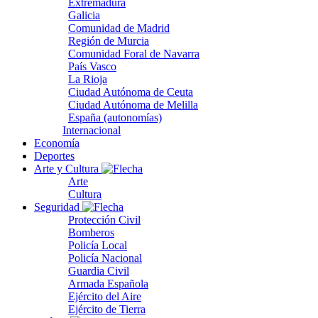
Extremadura
Galicia
Comunidad de Madrid
Región de Murcia
Comunidad Foral de Navarra
País Vasco
La Rioja
Ciudad Autónoma de Ceuta
Ciudad Autónoma de Melilla
España (autonomías)
Internacional
Economía
Deportes
Arte y Cultura
Arte
Cultura
Seguridad
Protección Civil
Bomberos
Policía Local
Policía Nacional
Guardia Civil
Armada Española
Ejército del Aire
Ejército de Tierra