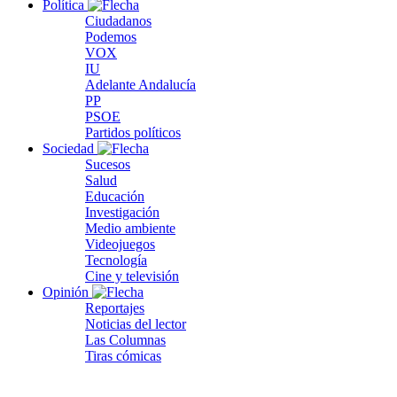
Política
Ciudadanos
Podemos
VOX
IU
Adelante Andalucía
PP
PSOE
Partidos políticos
Sociedad
Sucesos
Salud
Educación
Investigación
Medio ambiente
Videojuegos
Tecnología
Cine y televisión
Opinión
Reportajes
Noticias del lector
Las Columnas
Tiras cómicas