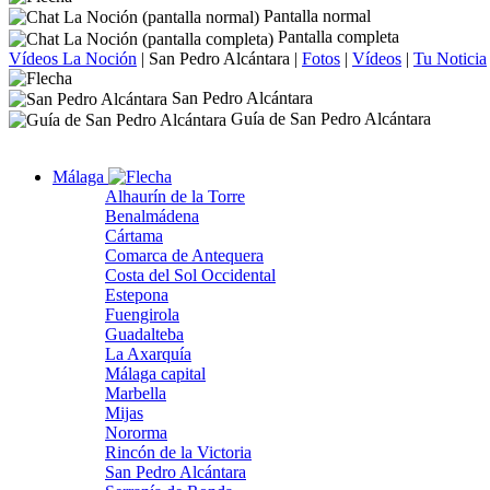
Pantalla normal
Pantalla completa
Vídeos La Noción
|
San Pedro Alcántara
|
Fotos
|
Vídeos
|
Tu Noticia
San Pedro Alcántara
Guía de San Pedro Alcántara
Málaga
Alhaurín de la Torre
Benalmádena
Cártama
Comarca de Antequera
Costa del Sol Occidental
Estepona
Fuengirola
Guadalteba
La Axarquía
Málaga capital
Marbella
Mijas
Nororma
Rincón de la Victoria
San Pedro Alcántara