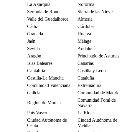
La Axarquía
Nororma
Serranía de Ronda
Sierra de las Nieves
Valle del Guadalhorce
Almería
Cádiz
Córdoba
Granada
Huelva
Jaén
Málaga
Sevilla
Andalucía
Aragón
Principado de Asturias
Islas Baleares
Canarias
Cantabria
Castilla y León
Castilla-La Mancha
Cataluña
Comunidad Valenciana
Extremadura
Galicia
Comunidad de Madrid
Comunidad Foral de
Región de Murcia
Navarra
País Vasco
La Rioja
Ciudad Autónoma de
Ciudad Autónoma de
Ceuta
Melilla