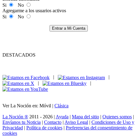
Si
No
Agregarme a los usuarios activos
Si
No
Entrar a Mi Cuenta
DESTACADOS
|
|
|
|
Ver La Noción en: Móvil |
Clásica
La Noción ®
2011 - 2026 |
Ayuda
|
Mapa del sitio
|
Quienes somos
|
Envíanos tu Noticia
|
Contacto
|
Aviso Legal
|
Condiciones de Uso y
Privacidad
|
Política de cookies
|
Preferencias del consentimiento de
cookies