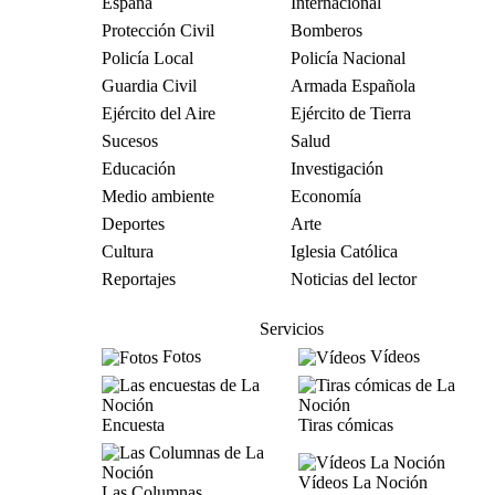
España
Internacional
Protección Civil
Bomberos
Policía Local
Policía Nacional
Guardia Civil
Armada Española
Ejército del Aire
Ejército de Tierra
Sucesos
Salud
Educación
Investigación
Medio ambiente
Economía
Deportes
Arte
Cultura
Iglesia Católica
Reportajes
Noticias del lector
Servicios
Fotos
Vídeos
Encuesta
Tiras cómicas
Vídeos La Noción
Las Columnas