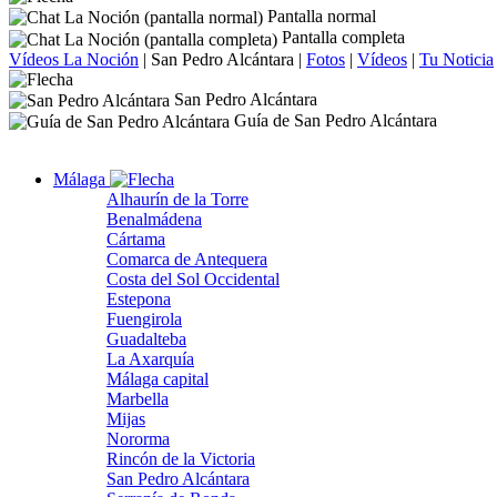
Pantalla normal
Pantalla completa
Vídeos La Noción
|
San Pedro Alcántara
|
Fotos
|
Vídeos
|
Tu Noticia
San Pedro Alcántara
Guía de San Pedro Alcántara
Málaga
Alhaurín de la Torre
Benalmádena
Cártama
Comarca de Antequera
Costa del Sol Occidental
Estepona
Fuengirola
Guadalteba
La Axarquía
Málaga capital
Marbella
Mijas
Nororma
Rincón de la Victoria
San Pedro Alcántara