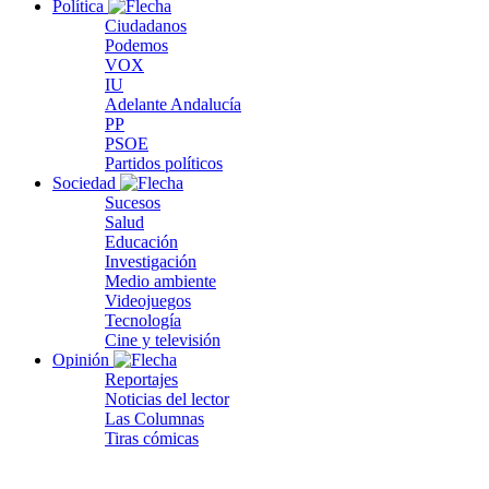
Política
Ciudadanos
Podemos
VOX
IU
Adelante Andalucía
PP
PSOE
Partidos políticos
Sociedad
Sucesos
Salud
Educación
Investigación
Medio ambiente
Videojuegos
Tecnología
Cine y televisión
Opinión
Reportajes
Noticias del lector
Las Columnas
Tiras cómicas