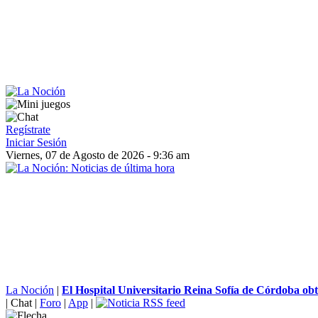
Regístrate
Iniciar Sesión
Viernes, 07 de Agosto de 2026 - 9:36 am
La Noción
|
El Hospital Universitario Reina Sofía de Córdoba obti
|
Chat
|
Foro
|
App
|