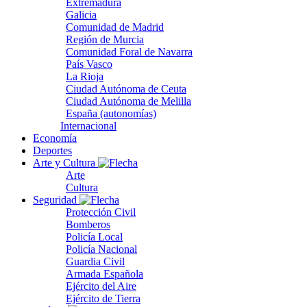
Extremadura
Galicia
Comunidad de Madrid
Región de Murcia
Comunidad Foral de Navarra
País Vasco
La Rioja
Ciudad Autónoma de Ceuta
Ciudad Autónoma de Melilla
España (autonomías)
Internacional
Economía
Deportes
Arte y Cultura
Arte
Cultura
Seguridad
Protección Civil
Bomberos
Policía Local
Policía Nacional
Guardia Civil
Armada Española
Ejército del Aire
Ejército de Tierra