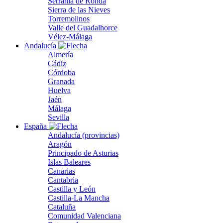
Serranía de Ronda
Sierra de las Nieves
Torremolinos
Valle del Guadalhorce
Vélez-Málaga
Andalucía
Almería
Cádiz
Córdoba
Granada
Huelva
Jaén
Málaga
Sevilla
España
Andalucía (provincias)
Aragón
Principado de Asturias
Islas Baleares
Canarias
Cantabria
Castilla y León
Castilla-La Mancha
Cataluña
Comunidad Valenciana