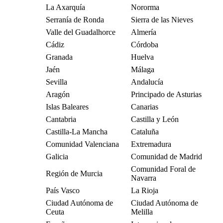
La Axarquía
Nororma
Serranía de Ronda
Sierra de las Nieves
Valle del Guadalhorce
Almería
Cádiz
Córdoba
Granada
Huelva
Jaén
Málaga
Sevilla
Andalucía
Aragón
Principado de Asturias
Islas Baleares
Canarias
Cantabria
Castilla y León
Castilla-La Mancha
Cataluña
Comunidad Valenciana
Extremadura
Galicia
Comunidad de Madrid
Comunidad Foral de
Región de Murcia
Navarra
País Vasco
La Rioja
Ciudad Autónoma de
Ciudad Autónoma de
Ceuta
Melilla