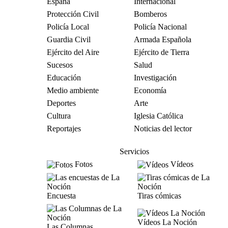
España
Internacional
Protección Civil
Bomberos
Policía Local
Policía Nacional
Guardia Civil
Armada Española
Ejército del Aire
Ejército de Tierra
Sucesos
Salud
Educación
Investigación
Medio ambiente
Economía
Deportes
Arte
Cultura
Iglesia Católica
Reportajes
Noticias del lector
Servicios
Fotos
Vídeos
Encuesta
Tiras cómicas
Vídeos La Noción
Las Columnas