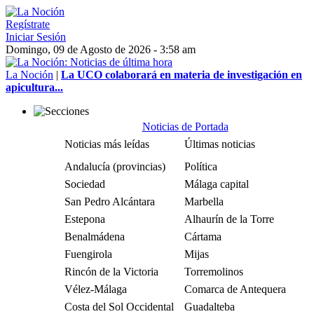
Regístrate
Iniciar Sesión
Domingo, 09 de Agosto de 2026 - 3:58 am
La Noción
|
La UCO colaborará en materia de investigación en
apicultura...
Noticias de Portada
Noticias más leídas
Últimas noticias
Andalucía (provincias)
Política
Sociedad
Málaga capital
San Pedro Alcántara
Marbella
Estepona
Alhaurín de la Torre
Benalmádena
Cártama
Fuengirola
Mijas
Rincón de la Victoria
Torremolinos
Vélez-Málaga
Comarca de Antequera
Costa del Sol Occidental
Guadalteba