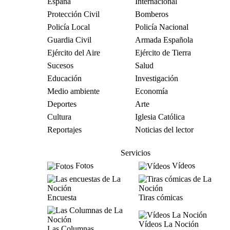
España
Internacional
Protección Civil
Bomberos
Policía Local
Policía Nacional
Guardia Civil
Armada Española
Ejército del Aire
Ejército de Tierra
Sucesos
Salud
Educación
Investigación
Medio ambiente
Economía
Deportes
Arte
Cultura
Iglesia Católica
Reportajes
Noticias del lector
Servicios
Fotos
Vídeos
Encuesta
Tiras cómicas
Vídeos La Noción
Las Columnas