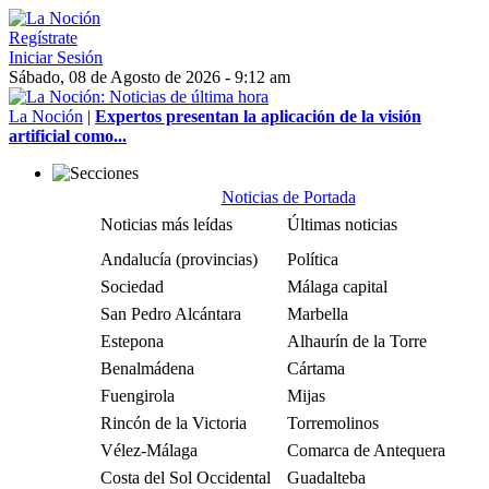
Regístrate
Iniciar Sesión
Sábado, 08 de Agosto de 2026 - 9:12 am
La Noción
|
Expertos presentan la aplicación de la visión
artificial como...
Noticias de Portada
Noticias más leídas
Últimas noticias
Andalucía (provincias)
Política
Sociedad
Málaga capital
San Pedro Alcántara
Marbella
Estepona
Alhaurín de la Torre
Benalmádena
Cártama
Fuengirola
Mijas
Rincón de la Victoria
Torremolinos
Vélez-Málaga
Comarca de Antequera
Costa del Sol Occidental
Guadalteba