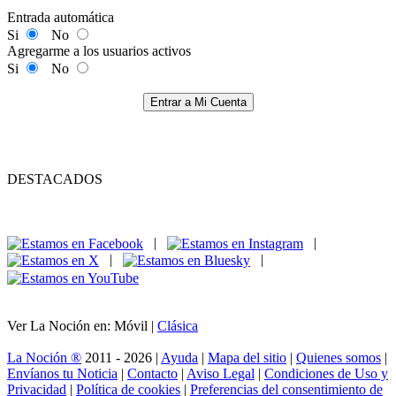
Entrada automática
Si
No
Agregarme a los usuarios activos
Si
No
Entrar a Mi Cuenta
DESTACADOS
|
|
|
|
Ver La Noción en: Móvil |
Clásica
La Noción ®
2011 - 2026 |
Ayuda
|
Mapa del sitio
|
Quienes somos
|
Envíanos tu Noticia
|
Contacto
|
Aviso Legal
|
Condiciones de Uso y
Privacidad
|
Política de cookies
|
Preferencias del consentimiento de