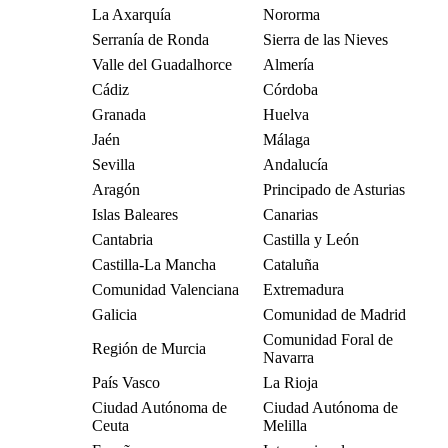
La Axarquía
Nororma
Serranía de Ronda
Sierra de las Nieves
Valle del Guadalhorce
Almería
Cádiz
Córdoba
Granada
Huelva
Jaén
Málaga
Sevilla
Andalucía
Aragón
Principado de Asturias
Islas Baleares
Canarias
Cantabria
Castilla y León
Castilla-La Mancha
Cataluña
Comunidad Valenciana
Extremadura
Galicia
Comunidad de Madrid
Comunidad Foral de
Región de Murcia
Navarra
País Vasco
La Rioja
Ciudad Autónoma de
Ciudad Autónoma de
Ceuta
Melilla