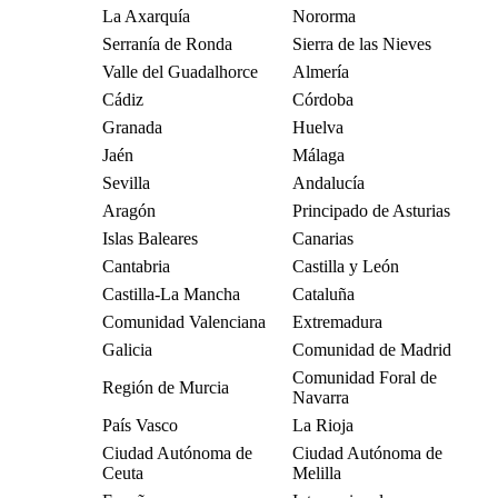
La Axarquía
Nororma
Serranía de Ronda
Sierra de las Nieves
Valle del Guadalhorce
Almería
Cádiz
Córdoba
Granada
Huelva
Jaén
Málaga
Sevilla
Andalucía
Aragón
Principado de Asturias
Islas Baleares
Canarias
Cantabria
Castilla y León
Castilla-La Mancha
Cataluña
Comunidad Valenciana
Extremadura
Galicia
Comunidad de Madrid
Comunidad Foral de
Región de Murcia
Navarra
País Vasco
La Rioja
Ciudad Autónoma de
Ciudad Autónoma de
Ceuta
Melilla