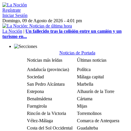
Regístrate
Iniciar Sesión
Domingo, 09 de Agosto de 2026 - 4:01 pm
La Noción
|
Un fallecido tras la colisión entre un camión y un
turismo en...
Noticias de Portada
Noticias más leídas
Últimas noticias
Andalucía (provincias)
Política
Sociedad
Málaga capital
San Pedro Alcántara
Marbella
Estepona
Alhaurín de la Torre
Benalmádena
Cártama
Fuengirola
Mijas
Rincón de la Victoria
Torremolinos
Vélez-Málaga
Comarca de Antequera
Costa del Sol Occidental
Guadalteba