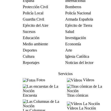
España
Internacional
Protección Civil
Bomberos
Policía Local
Policía Nacional
Guardia Civil
Armada Española
Ejército del Aire
Ejército de Tierra
Sucesos
Salud
Educación
Investigación
Medio ambiente
Economía
Deportes
Arte
Cultura
Iglesia Católica
Reportajes
Noticias del lector
Servicios
Fotos
Vídeos
Encuesta
Tiras cómicas
Vídeos La Noción
Las Columnas