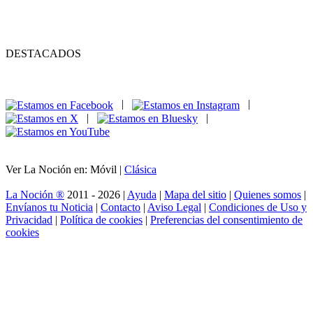
DESTACADOS
|
|
|
|
Ver La Noción en: Móvil |
Clásica
La Noción ®
2011 - 2026 |
Ayuda
|
Mapa del sitio
|
Quienes somos
|
Envíanos tu Noticia
|
Contacto
|
Aviso Legal
|
Condiciones de Uso y
Privacidad
|
Política de cookies
|
Preferencias del consentimiento de
cookies