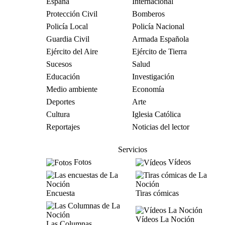
España
Internacional
Protección Civil
Bomberos
Policía Local
Policía Nacional
Guardia Civil
Armada Española
Ejército del Aire
Ejército de Tierra
Sucesos
Salud
Educación
Investigación
Medio ambiente
Economía
Deportes
Arte
Cultura
Iglesia Católica
Reportajes
Noticias del lector
Servicios
Fotos
Vídeos
Encuesta
Tiras cómicas
Vídeos La Noción
Las Columnas