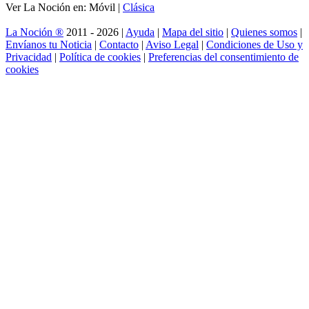
Ver La Noción en: Móvil |
Clásica
La Noción ®
2011 - 2026 |
Ayuda
|
Mapa del sitio
|
Quienes somos
|
Envíanos tu Noticia
|
Contacto
|
Aviso Legal
|
Condiciones de Uso y
Privacidad
|
Política de cookies
|
Preferencias del consentimiento de
cookies