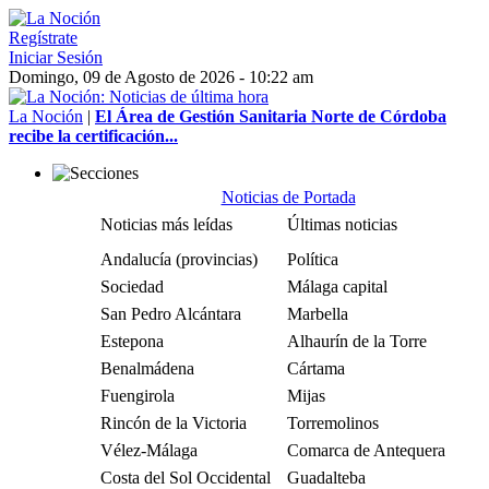
Regístrate
Iniciar Sesión
Domingo, 09 de Agosto de 2026 - 10:22 am
La Noción
|
El Área de Gestión Sanitaria Norte de Córdoba
recibe la certificación...
Noticias de Portada
Noticias más leídas
Últimas noticias
Andalucía (provincias)
Política
Sociedad
Málaga capital
San Pedro Alcántara
Marbella
Estepona
Alhaurín de la Torre
Benalmádena
Cártama
Fuengirola
Mijas
Rincón de la Victoria
Torremolinos
Vélez-Málaga
Comarca de Antequera
Costa del Sol Occidental
Guadalteba