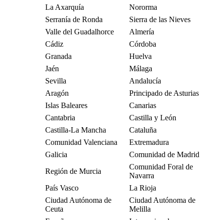
La Axarquía
Nororma
Serranía de Ronda
Sierra de las Nieves
Valle del Guadalhorce
Almería
Cádiz
Córdoba
Granada
Huelva
Jaén
Málaga
Sevilla
Andalucía
Aragón
Principado de Asturias
Islas Baleares
Canarias
Cantabria
Castilla y León
Castilla-La Mancha
Cataluña
Comunidad Valenciana
Extremadura
Galicia
Comunidad de Madrid
Comunidad Foral de
Región de Murcia
Navarra
País Vasco
La Rioja
Ciudad Autónoma de
Ciudad Autónoma de
Ceuta
Melilla