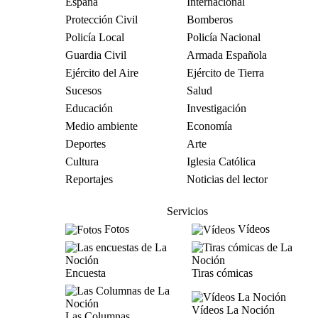
España
Internacional
Protección Civil
Bomberos
Policía Local
Policía Nacional
Guardia Civil
Armada Española
Ejército del Aire
Ejército de Tierra
Sucesos
Salud
Educación
Investigación
Medio ambiente
Economía
Deportes
Arte
Cultura
Iglesia Católica
Reportajes
Noticias del lector
Servicios
Fotos
Vídeos
Encuesta
Tiras cómicas
Vídeos La Noción
Las Columnas