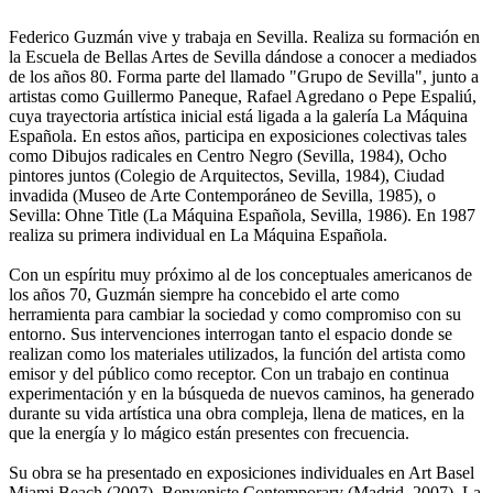
Federico Guzmán vive y trabaja en Sevilla. Realiza su formación en
la Escuela de Bellas Artes de Sevilla dándose a conocer a mediados
de los años 80. Forma parte del llamado "Grupo de Sevilla", junto a
artistas como Guillermo Paneque, Rafael Agredano o Pepe Espaliú,
cuya trayectoria artística inicial está ligada a la galería La Máquina
Española. En estos años, participa en exposiciones colectivas tales
como Dibujos radicales en Centro Negro (Sevilla, 1984), Ocho
pintores juntos (Colegio de Arquitectos, Sevilla, 1984), Ciudad
invadida (Museo de Arte Contemporáneo de Sevilla, 1985), o
Sevilla: Ohne Title (La Máquina Española, Sevilla, 1986). En 1987
realiza su primera individual en La Máquina Española.
Con un espíritu muy próximo al de los conceptuales americanos de
los años 70, Guzmán siempre ha concebido el arte como
herramienta para cambiar la sociedad y como compromiso con su
entorno. Sus intervenciones interrogan tanto el espacio donde se
realizan como los materiales utilizados, la función del artista como
emisor y del público como receptor. Con un trabajo en continua
experimentación y en la búsqueda de nuevos caminos, ha generado
durante su vida artística una obra compleja, llena de matices, en la
que la energía y lo mágico están presentes con frecuencia.
Su obra se ha presentado en exposiciones individuales en Art Basel
Miami Beach (2007), Benveniste Contemporary (Madrid, 2007), La