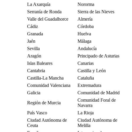
La Axarquía
Nororma
Serranía de Ronda
Sierra de las Nieves
Valle del Guadalhorce
Almería
Cádiz
Córdoba
Granada
Huelva
Jaén
Málaga
Sevilla
Andalucía
Aragón
Principado de Asturias
Islas Baleares
Canarias
Cantabria
Castilla y León
Castilla-La Mancha
Cataluña
Comunidad Valenciana
Extremadura
Galicia
Comunidad de Madrid
Comunidad Foral de
Región de Murcia
Navarra
País Vasco
La Rioja
Ciudad Autónoma de
Ciudad Autónoma de
Ceuta
Melilla