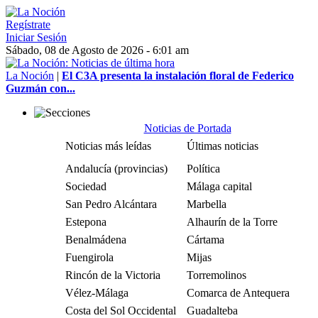
Regístrate
Iniciar Sesión
Sábado, 08 de Agosto de 2026 - 6:01 am
La Noción
|
El C3A presenta la instalación floral de Federico
Guzmán con...
Noticias de Portada
Noticias más leídas
Últimas noticias
Andalucía (provincias)
Política
Sociedad
Málaga capital
San Pedro Alcántara
Marbella
Estepona
Alhaurín de la Torre
Benalmádena
Cártama
Fuengirola
Mijas
Rincón de la Victoria
Torremolinos
Vélez-Málaga
Comarca de Antequera
Costa del Sol Occidental
Guadalteba