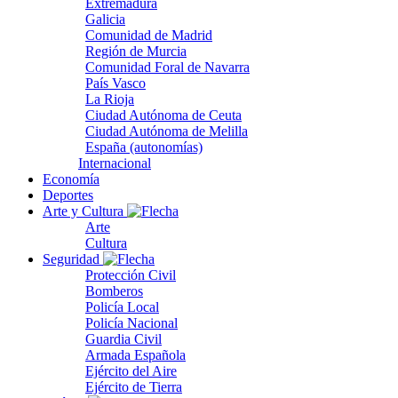
Extremadura
Galicia
Comunidad de Madrid
Región de Murcia
Comunidad Foral de Navarra
País Vasco
La Rioja
Ciudad Autónoma de Ceuta
Ciudad Autónoma de Melilla
España (autonomías)
Internacional
Economía
Deportes
Arte y Cultura
Arte
Cultura
Seguridad
Protección Civil
Bomberos
Policía Local
Policía Nacional
Guardia Civil
Armada Española
Ejército del Aire
Ejército de Tierra