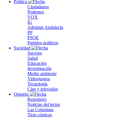
Política
Ciudadanos
Podemos
VOX
IU
Adelante Andalucía
PP
PSOE
Partidos políticos
Sociedad
Sucesos
Salud
Educación
Investigación
Medio ambiente
Videojuegos
Tecnología
Cine y televisión
Opinión
Reportajes
Noticias del lector
Las Columnas
Tiras cómicas