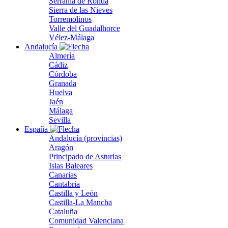
Serranía de Ronda
Sierra de las Nieves
Torremolinos
Valle del Guadalhorce
Vélez-Málaga
Andalucía
Almería
Cádiz
Córdoba
Granada
Huelva
Jaén
Málaga
Sevilla
España
Andalucía (provincias)
Aragón
Principado de Asturias
Islas Baleares
Canarias
Cantabria
Castilla y León
Castilla-La Mancha
Cataluña
Comunidad Valenciana