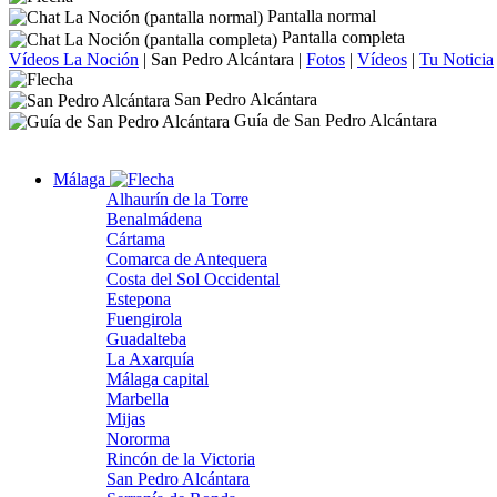
Pantalla normal
Pantalla completa
Vídeos La Noción
|
San Pedro Alcántara
|
Fotos
|
Vídeos
|
Tu Noticia
San Pedro Alcántara
Guía de San Pedro Alcántara
Málaga
Alhaurín de la Torre
Benalmádena
Cártama
Comarca de Antequera
Costa del Sol Occidental
Estepona
Fuengirola
Guadalteba
La Axarquía
Málaga capital
Marbella
Mijas
Nororma
Rincón de la Victoria
San Pedro Alcántara