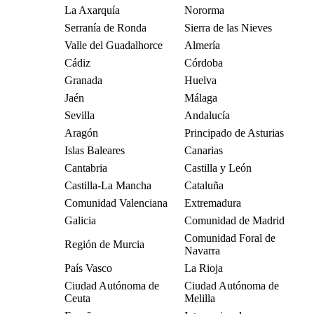
La Axarquía
Nororma
Serranía de Ronda
Sierra de las Nieves
Valle del Guadalhorce
Almería
Cádiz
Córdoba
Granada
Huelva
Jaén
Málaga
Sevilla
Andalucía
Aragón
Principado de Asturias
Islas Baleares
Canarias
Cantabria
Castilla y León
Castilla-La Mancha
Cataluña
Comunidad Valenciana
Extremadura
Galicia
Comunidad de Madrid
Comunidad Foral de
Región de Murcia
Navarra
País Vasco
La Rioja
Ciudad Autónoma de
Ciudad Autónoma de
Ceuta
Melilla