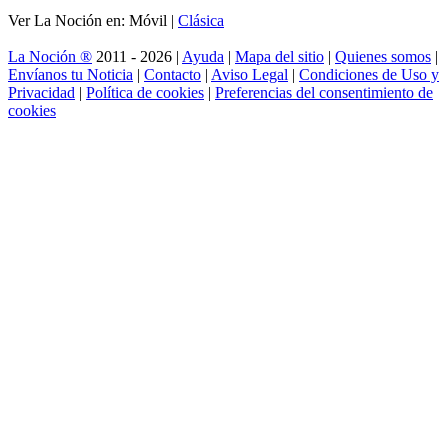
Ver La Noción en: Móvil |
Clásica
La Noción ®
2011 - 2026 |
Ayuda
|
Mapa del sitio
|
Quienes somos
|
Envíanos tu Noticia
|
Contacto
|
Aviso Legal
|
Condiciones de Uso y
Privacidad
|
Política de cookies
|
Preferencias del consentimiento de
cookies