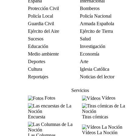
España
Internacional
Protección Civil
Bomberos
Policía Local
Policía Nacional
Guardia Civil
Armada Española
Ejército del Aire
Ejército de Tierra
Sucesos
Salud
Educación
Investigación
Medio ambiente
Economía
Deportes
Arte
Cultura
Iglesia Católica
Reportajes
Noticias del lector
Servicios
Fotos
Vídeos
Encuesta
Tiras cómicas
Vídeos La Noción
Las Columnas