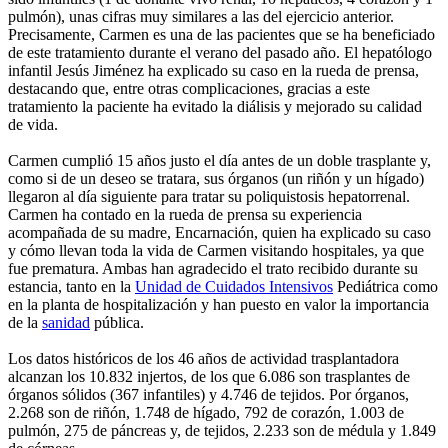
pulmón), unas cifras muy similares a las del ejercicio anterior.
Precisamente, Carmen es una de las pacientes que se ha beneficiado
de este tratamiento durante el verano del pasado año. El hepatólogo
infantil Jesús Jiménez ha explicado su caso en la rueda de prensa,
destacando que, entre otras complicaciones, gracias a este
tratamiento la paciente ha evitado la diálisis y mejorado su calidad
de vida.
Carmen cumplió 15 años justo el día antes de un doble trasplante y,
como si de un deseo se tratara, sus órganos (un riñón y un hígado)
llegaron al día siguiente para tratar su poliquistosis hepatorrenal.
Carmen ha contado en la rueda de prensa su experiencia
acompañada de su madre, Encarnación, quien ha explicado su caso
y cómo llevan toda la vida de Carmen visitando hospitales, ya que
fue prematura. Ambas han agradecido el trato recibido durante su
estancia, tanto en la
Unidad de Cuidados Intensivos
Pediátrica como
en la planta de hospitalización y han puesto en valor la importancia
de la
sanidad
pública.
Los datos históricos de los 46 años de actividad trasplantadora
alcanzan los 10.832 injertos, de los que 6.086 son trasplantes de
órganos sólidos (367 infantiles) y 4.746 de tejidos. Por órganos,
2.268 son de riñón, 1.748 de hígado, 792 de corazón, 1.003 de
pulmón, 275 de páncreas y, de tejidos, 2.233 son de médula y 1.849