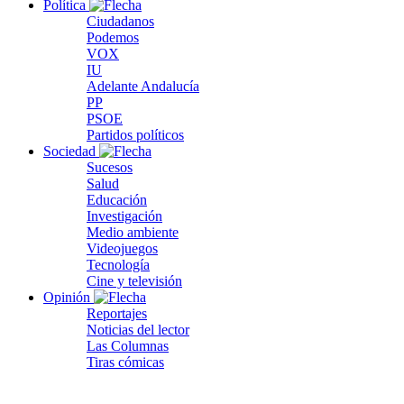
Política
Ciudadanos
Podemos
VOX
IU
Adelante Andalucía
PP
PSOE
Partidos políticos
Sociedad
Sucesos
Salud
Educación
Investigación
Medio ambiente
Videojuegos
Tecnología
Cine y televisión
Opinión
Reportajes
Noticias del lector
Las Columnas
Tiras cómicas