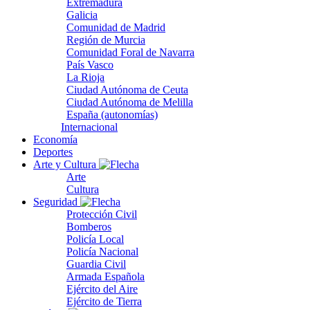
Extremadura
Galicia
Comunidad de Madrid
Región de Murcia
Comunidad Foral de Navarra
País Vasco
La Rioja
Ciudad Autónoma de Ceuta
Ciudad Autónoma de Melilla
España (autonomías)
Internacional
Economía
Deportes
Arte y Cultura
Arte
Cultura
Seguridad
Protección Civil
Bomberos
Policía Local
Policía Nacional
Guardia Civil
Armada Española
Ejército del Aire
Ejército de Tierra