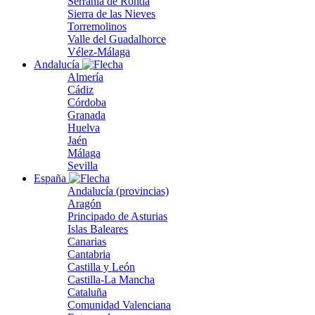
Serranía de Ronda
Sierra de las Nieves
Torremolinos
Valle del Guadalhorce
Vélez-Málaga
Andalucía
Almería
Cádiz
Córdoba
Granada
Huelva
Jaén
Málaga
Sevilla
España
Andalucía (provincias)
Aragón
Principado de Asturias
Islas Baleares
Canarias
Cantabria
Castilla y León
Castilla-La Mancha
Cataluña
Comunidad Valenciana