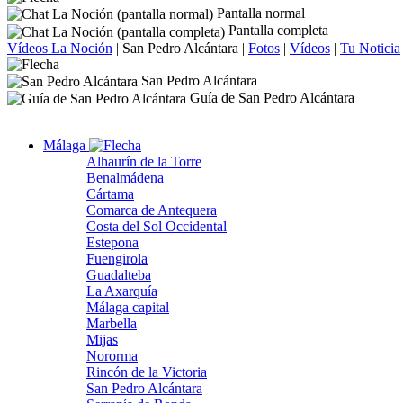
Pantalla normal
Pantalla completa
Vídeos La Noción
|
San Pedro Alcántara
|
Fotos
|
Vídeos
|
Tu Noticia
San Pedro Alcántara
Guía de San Pedro Alcántara
Málaga
Alhaurín de la Torre
Benalmádena
Cártama
Comarca de Antequera
Costa del Sol Occidental
Estepona
Fuengirola
Guadalteba
La Axarquía
Málaga capital
Marbella
Mijas
Nororma
Rincón de la Victoria
San Pedro Alcántara