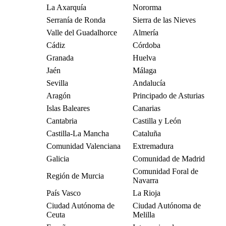
La Axarquía
Nororma
Serranía de Ronda
Sierra de las Nieves
Valle del Guadalhorce
Almería
Cádiz
Córdoba
Granada
Huelva
Jaén
Málaga
Sevilla
Andalucía
Aragón
Principado de Asturias
Islas Baleares
Canarias
Cantabria
Castilla y León
Castilla-La Mancha
Cataluña
Comunidad Valenciana
Extremadura
Galicia
Comunidad de Madrid
Comunidad Foral de
Región de Murcia
Navarra
País Vasco
La Rioja
Ciudad Autónoma de
Ciudad Autónoma de
Ceuta
Melilla