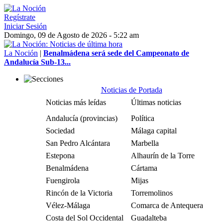
Regístrate
Iniciar Sesión
Domingo, 09 de Agosto de 2026 - 5:22 am
La Noción
|
Benalmádena será sede del Campeonato de
Andalucía Sub-13...
Noticias de Portada
Noticias más leídas
Últimas noticias
Andalucía (provincias)
Política
Sociedad
Málaga capital
San Pedro Alcántara
Marbella
Estepona
Alhaurín de la Torre
Benalmádena
Cártama
Fuengirola
Mijas
Rincón de la Victoria
Torremolinos
Vélez-Málaga
Comarca de Antequera
Costa del Sol Occidental
Guadalteba