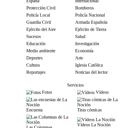
España
Internacional
Protección Civil
Bomberos
Policía Local
Policía Nacional
Guardia Civil
Armada Española
Ejército del Aire
Ejército de Tierra
Sucesos
Salud
Educación
Investigación
Medio ambiente
Economía
Deportes
Arte
Cultura
Iglesia Católica
Reportajes
Noticias del lector
Servicios
Fotos
Vídeos
Encuesta
Tiras cómicas
Vídeos La Noción
Las Columnas