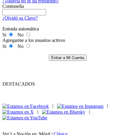
¿Todavía no se ha registrado?
Contraseña
¿Olvidó su Clave?
Entrada automática
Si
No
Agregarme a los usuarios activos
Si
No
Entrar a Mi Cuenta
DESTACADOS
|
|
|
|
Ver La Noción en: Móvil |
Clásica