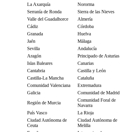
La Axarquía
Nororma
Serranía de Ronda
Sierra de las Nieves
Valle del Guadalhorce
Almería
Cádiz
Córdoba
Granada
Huelva
Jaén
Málaga
Sevilla
Andalucía
Aragón
Principado de Asturias
Islas Baleares
Canarias
Cantabria
Castilla y León
Castilla-La Mancha
Cataluña
Comunidad Valenciana
Extremadura
Galicia
Comunidad de Madrid
Comunidad Foral de
Región de Murcia
Navarra
País Vasco
La Rioja
Ciudad Autónoma de
Ciudad Autónoma de
Ceuta
Melilla