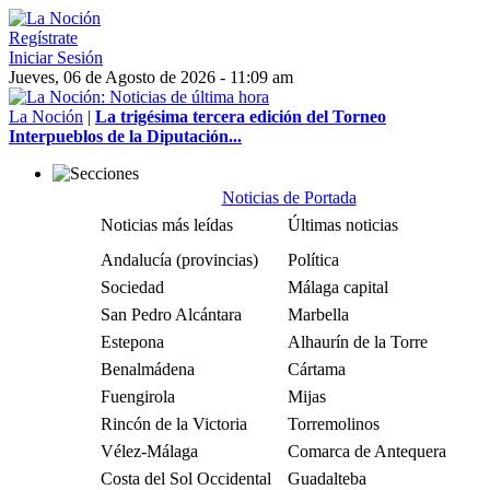
Regístrate
Iniciar Sesión
Jueves, 06 de Agosto de 2026 - 11:09 am
La Noción
|
La trigésima tercera edición del Torneo
Interpueblos de la Diputación...
Noticias de Portada
Noticias más leídas
Últimas noticias
Andalucía (provincias)
Política
Sociedad
Málaga capital
San Pedro Alcántara
Marbella
Estepona
Alhaurín de la Torre
Benalmádena
Cártama
Fuengirola
Mijas
Rincón de la Victoria
Torremolinos
Vélez-Málaga
Comarca de Antequera
Costa del Sol Occidental
Guadalteba