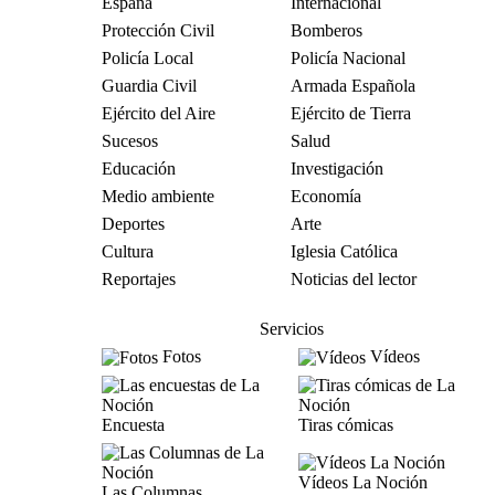
España
Internacional
Protección Civil
Bomberos
Policía Local
Policía Nacional
Guardia Civil
Armada Española
Ejército del Aire
Ejército de Tierra
Sucesos
Salud
Educación
Investigación
Medio ambiente
Economía
Deportes
Arte
Cultura
Iglesia Católica
Reportajes
Noticias del lector
Servicios
Fotos
Vídeos
Encuesta
Tiras cómicas
Vídeos La Noción
Las Columnas