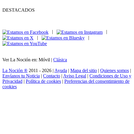
DESTACADOS
|
|
|
|
Ver La Noción en: Móvil |
Clásica
La Noción ®
2011 - 2026 |
Ayuda
|
Mapa del sitio
|
Quienes somos
|
Envíanos tu Noticia
|
Contacto
|
Aviso Legal
|
Condiciones de Uso y
Privacidad
|
Política de cookies
|
Preferencias del consentimiento de
cookies