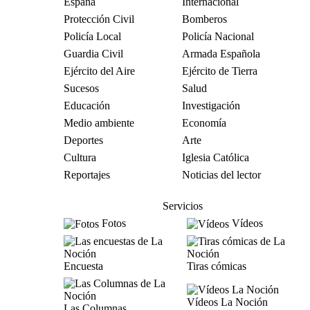
España
Internacional
Protección Civil
Bomberos
Policía Local
Policía Nacional
Guardia Civil
Armada Española
Ejército del Aire
Ejército de Tierra
Sucesos
Salud
Educación
Investigación
Medio ambiente
Economía
Deportes
Arte
Cultura
Iglesia Católica
Reportajes
Noticias del lector
Servicios
Fotos
Vídeos
Encuesta
Tiras cómicas
Vídeos La Noción
Las Columnas