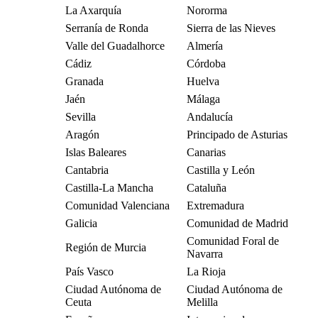
La Axarquía
Nororma
Serranía de Ronda
Sierra de las Nieves
Valle del Guadalhorce
Almería
Cádiz
Córdoba
Granada
Huelva
Jaén
Málaga
Sevilla
Andalucía
Aragón
Principado de Asturias
Islas Baleares
Canarias
Cantabria
Castilla y León
Castilla-La Mancha
Cataluña
Comunidad Valenciana
Extremadura
Galicia
Comunidad de Madrid
Comunidad Foral de
Región de Murcia
Navarra
País Vasco
La Rioja
Ciudad Autónoma de
Ciudad Autónoma de
Ceuta
Melilla