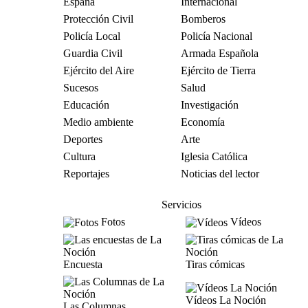
España
Internacional
Protección Civil
Bomberos
Policía Local
Policía Nacional
Guardia Civil
Armada Española
Ejército del Aire
Ejército de Tierra
Sucesos
Salud
Educación
Investigación
Medio ambiente
Economía
Deportes
Arte
Cultura
Iglesia Católica
Reportajes
Noticias del lector
Servicios
Fotos
Vídeos
Encuesta
Tiras cómicas
Vídeos La Noción
Las Columnas