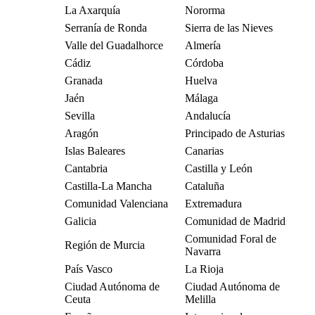
La Axarquía
Nororma
Serranía de Ronda
Sierra de las Nieves
Valle del Guadalhorce
Almería
Cádiz
Córdoba
Granada
Huelva
Jaén
Málaga
Sevilla
Andalucía
Aragón
Principado de Asturias
Islas Baleares
Canarias
Cantabria
Castilla y León
Castilla-La Mancha
Cataluña
Comunidad Valenciana
Extremadura
Galicia
Comunidad de Madrid
Comunidad Foral de
Región de Murcia
Navarra
País Vasco
La Rioja
Ciudad Autónoma de
Ciudad Autónoma de
Ceuta
Melilla