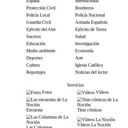
España
Internacional
Protección Civil
Bomberos
Policía Local
Policía Nacional
Guardia Civil
Armada Española
Ejército del Aire
Ejército de Tierra
Sucesos
Salud
Educación
Investigación
Medio ambiente
Economía
Deportes
Arte
Cultura
Iglesia Católica
Reportajes
Noticias del lector
Servicios
Fotos
Vídeos
Encuesta
Tiras cómicas
Vídeos La Noción
Las Columnas