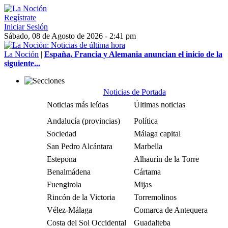
Regístrate
Iniciar Sesión
Sábado, 08 de Agosto de 2026 - 2:41 pm
La Noción
|
España, Francia y Alemania anuncian el inicio de la
siguiente...
Noticias de Portada
Noticias más leídas
Últimas noticias
Andalucía (provincias)
Política
Sociedad
Málaga capital
San Pedro Alcántara
Marbella
Estepona
Alhaurín de la Torre
Benalmádena
Cártama
Fuengirola
Mijas
Rincón de la Victoria
Torremolinos
Vélez-Málaga
Comarca de Antequera
Costa del Sol Occidental
Guadalteba