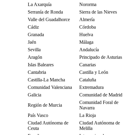
La Axarquía
Nororma
Serranía de Ronda
Sierra de las Nieves
Valle del Guadalhorce
Almería
Cádiz
Córdoba
Granada
Huelva
Jaén
Málaga
Sevilla
Andalucía
Aragón
Principado de Asturias
Islas Baleares
Canarias
Cantabria
Castilla y León
Castilla-La Mancha
Cataluña
Comunidad Valenciana
Extremadura
Galicia
Comunidad de Madrid
Comunidad Foral de
Región de Murcia
Navarra
País Vasco
La Rioja
Ciudad Autónoma de
Ciudad Autónoma de
Ceuta
Melilla