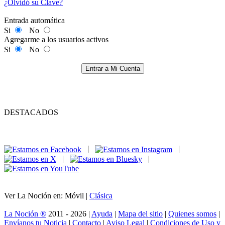
¿Olvidó su Clave?
Entrada automática
Si
No
Agregarme a los usuarios activos
Si
No
Entrar a Mi Cuenta
DESTACADOS
|
|
|
|
Ver La Noción en: Móvil |
Clásica
La Noción ®
2011 - 2026 |
Ayuda
|
Mapa del sitio
|
Quienes somos
|
Envíanos tu Noticia
|
Contacto
|
Aviso Legal
|
Condiciones de Uso y