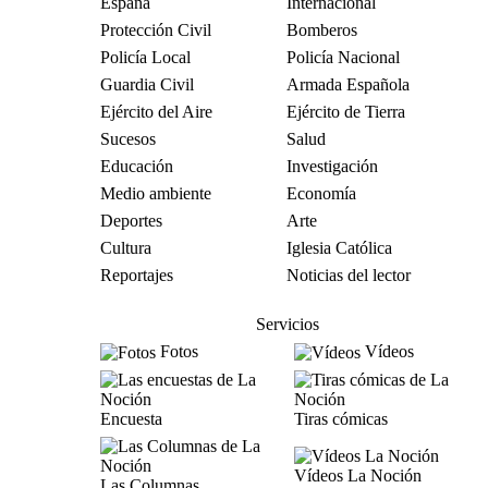
España
Internacional
Protección Civil
Bomberos
Policía Local
Policía Nacional
Guardia Civil
Armada Española
Ejército del Aire
Ejército de Tierra
Sucesos
Salud
Educación
Investigación
Medio ambiente
Economía
Deportes
Arte
Cultura
Iglesia Católica
Reportajes
Noticias del lector
Servicios
Fotos
Vídeos
Encuesta
Tiras cómicas
Vídeos La Noción
Las Columnas