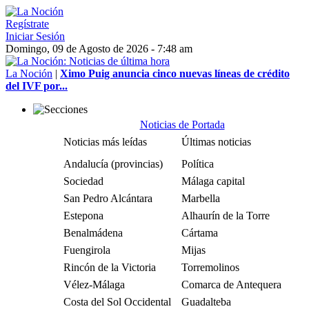
Regístrate
Iniciar Sesión
Domingo, 09 de Agosto de 2026 - 7:48 am
La Noción
|
Ximo Puig anuncia cinco nuevas líneas de crédito
del IVF por...
Noticias de Portada
Noticias más leídas
Últimas noticias
Andalucía (provincias)
Política
Sociedad
Málaga capital
San Pedro Alcántara
Marbella
Estepona
Alhaurín de la Torre
Benalmádena
Cártama
Fuengirola
Mijas
Rincón de la Victoria
Torremolinos
Vélez-Málaga
Comarca de Antequera
Costa del Sol Occidental
Guadalteba