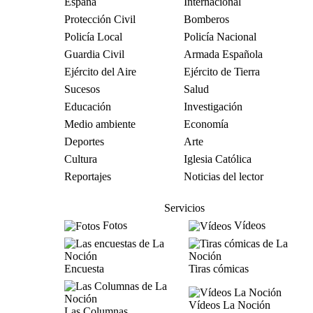
España
Internacional
Protección Civil
Bomberos
Policía Local
Policía Nacional
Guardia Civil
Armada Española
Ejército del Aire
Ejército de Tierra
Sucesos
Salud
Educación
Investigación
Medio ambiente
Economía
Deportes
Arte
Cultura
Iglesia Católica
Reportajes
Noticias del lector
Servicios
Fotos
Vídeos
Encuesta
Tiras cómicas
Vídeos La Noción
Las Columnas