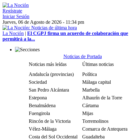
Regístrate
Iniciar Sesión
Jueves, 06 de Agosto de 2026 - 11:34 pm
La Noción
|
El CGPJ firma un acuerdo de colaboración que
permitirá a la...
Noticias de Portada
Noticias más leídas
Últimas noticias
Andalucía (provincias)
Política
Sociedad
Málaga capital
San Pedro Alcántara
Marbella
Estepona
Alhaurín de la Torre
Benalmádena
Cártama
Fuengirola
Mijas
Rincón de la Victoria
Torremolinos
Vélez-Málaga
Comarca de Antequera
Costa del Sol Occidental
Guadalteba