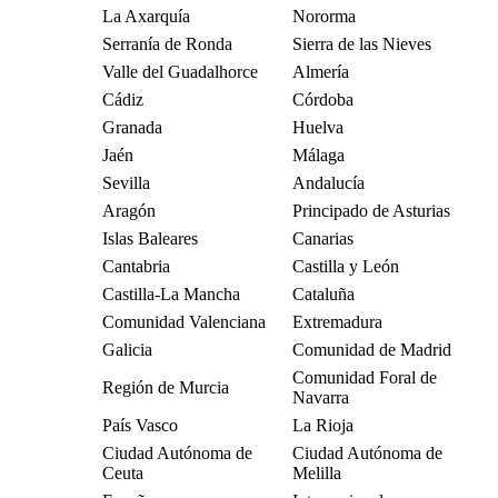
La Axarquía
Nororma
Serranía de Ronda
Sierra de las Nieves
Valle del Guadalhorce
Almería
Cádiz
Córdoba
Granada
Huelva
Jaén
Málaga
Sevilla
Andalucía
Aragón
Principado de Asturias
Islas Baleares
Canarias
Cantabria
Castilla y León
Castilla-La Mancha
Cataluña
Comunidad Valenciana
Extremadura
Galicia
Comunidad de Madrid
Comunidad Foral de
Región de Murcia
Navarra
País Vasco
La Rioja
Ciudad Autónoma de
Ciudad Autónoma de
Ceuta
Melilla