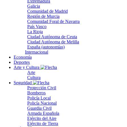
Extremadura
Galicia
Comunidad de Madrid
Región de Murcia
Comunidad Foral de Navarra
País Vasco
La Rioja
Ciudad Autónoma de Ceuta
Ciudad Autónoma de Melilla
España (autonomías)
Internacional
Economía
Deportes
Arte y Cultura
Arte
Cultura
Seguridad
Protección Civil
Bomberos
Policía Local
Policía Nacional
Guardia Civil
Armada Española
Ejército del Aire
Ejército de Tierra