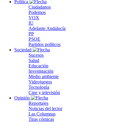
Política
Ciudadanos
Podemos
VOX
IU
Adelante Andalucía
PP
PSOE
Partidos políticos
Sociedad
Sucesos
Salud
Educación
Investigación
Medio ambiente
Videojuegos
Tecnología
Cine y televisión
Opinión
Reportajes
Noticias del lector
Las Columnas
Tiras cómicas