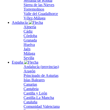
Serranía de Ronda
Sierra de las Nieves
Torremolinos
Valle del Guadalhorce
Vélez-Málaga
Andalucía
Almería
Cádiz
Córdoba
Granada
Huelva
Jaén
Málaga
Sevilla
España
Andalucía (provincias)
Aragón
Principado de Asturias
Islas Baleares
Canarias
Cantabria
Castilla y León
Castilla-La Mancha
Cataluña
Comunidad Valenciana