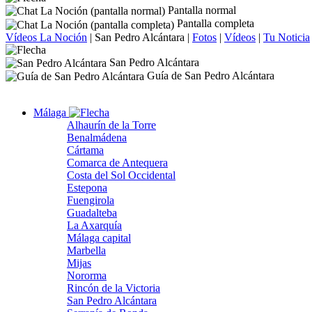
Pantalla normal
Pantalla completa
Vídeos La Noción
|
San Pedro Alcántara
|
Fotos
|
Vídeos
|
Tu Noticia
San Pedro Alcántara
Guía de San Pedro Alcántara
Málaga
Alhaurín de la Torre
Benalmádena
Cártama
Comarca de Antequera
Costa del Sol Occidental
Estepona
Fuengirola
Guadalteba
La Axarquía
Málaga capital
Marbella
Mijas
Nororma
Rincón de la Victoria
San Pedro Alcántara